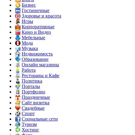
Бизнес
Гостиничные
Здоровье и красота
Игры
Корпоративные
Кино и Видео
Мебельные
Мода
Музыка
Недвижимость
Образование
Онлайн магазины
Работа
Рестораны и Кафе
Политика
Порталы
Портфолио
Праздничные
Сайт визитка
Свадебные
Спорт
Социальные сети
Туризм
Хостинг