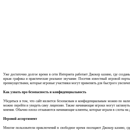
Уже достаточно долгое время в сети Интернета работает Джокер казино, где создан
яркая графика и практические реальное звучание. Посетив известный игровой порт
преимуществами, которые игровые участники могут применять для быстрого увеличе
Как узнать про безопасность и конфиденциальность
Убедиться в том, что сайт является безопасным и конфиденциальным можно по налич
можно перейти и увидеть саму лицензию. Также начинающие игроки могут заглянуть 
мнения. Обычно плохо отзываются начинающие клиенты, которые играли в слоты на де
Игровой ассортимент
Многие пользователи приключений в свободное время посещают Джокер казино, где