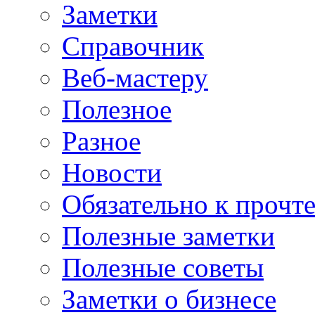
Заметки
Справочник
Веб-мастеру
Полезное
Разное
Новости
Обязательно к прочт
Полезные заметки
Полезные советы
Заметки о бизнесе