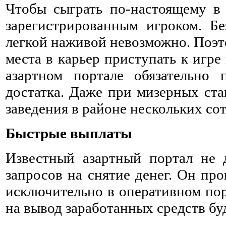
Чтобы сыграть по-настоящему в 
зарегистрированным игроком. Бе
легкой наживой невозможно. Поэто
места в карьер приступать к игре
азартном портале обязательно 
достатка. Даже при мизерных ста
заведения в районе нескольких сот
Быстрые выплаты
Известный азартный портал не 
запросов на снятие денег. Он пр
исключительно в оперативном пор
на вывод заработанных средств бу