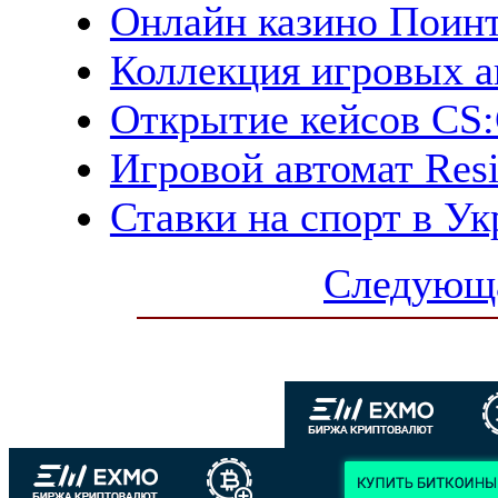
Онлайн казино Поин
Коллекция игровых а
Открытие кейсов CS
Игровой автомат Resi
Ставки на спорт в Ук
Следующа