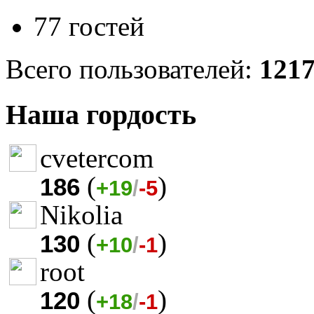
77 гостей
Всего пользователей:
121
Наша гордость
cvetercom
(
)
186
+19
/
-5
Nikolia
(
)
130
+10
/
-1
root
(
)
120
+18
/
-1