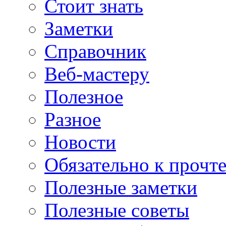
Стоит знать
Заметки
Справочник
Веб-мастеру
Полезное
Разное
Новости
Обязательно к прочт
Полезные заметки
Полезные советы