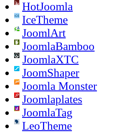
HotJoomla
IceTheme
JoomlArt
JoomlaBamboo
JoomlaXTC
JoomShaper
Joomla Monster
Joomlaplates
JoomlaTag
LeoTheme