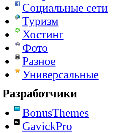
Социальные сети
Туризм
Хостинг
Фото
Разное
Универсальные
Разработчики
BonusThemes
GavickPro