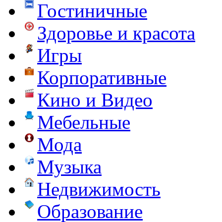
Гостиничные
Здоровье и красота
Игры
Корпоративные
Кино и Видео
Мебельные
Мода
Музыка
Недвижимость
Образование