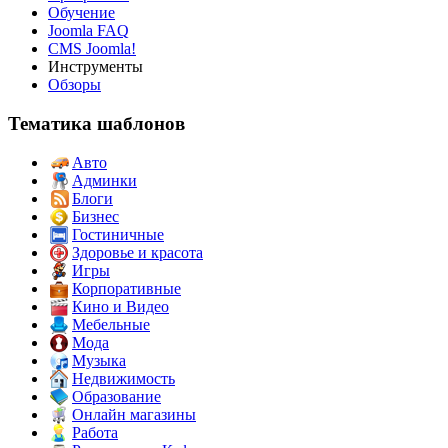
Обучение
Joomla FAQ
CMS Joomla!
Инструменты
Обзоры
Тематика шаблонов
Авто
Админки
Блоги
Бизнес
Гостиничные
Здоровье и красота
Игры
Корпоративные
Кино и Видео
Мебельные
Мода
Музыка
Недвижимость
Образование
Онлайн магазины
Работа