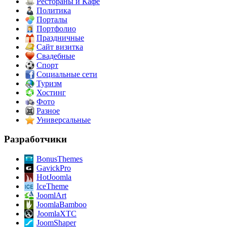
Рестораны и Кафе
Политика
Порталы
Портфолио
Праздничные
Сайт визитка
Свадебные
Спорт
Социальные сети
Туризм
Хостинг
Фото
Разное
Универсальные
Разработчики
BonusThemes
GavickPro
HotJoomla
IceTheme
JoomlArt
JoomlaBamboo
JoomlaXTC
JoomShaper