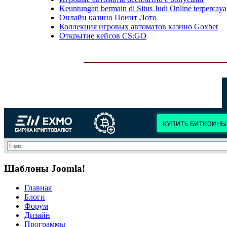
Keuntungan bermain di Situs Judi Online terpercaya
Онлайн казино Поинт Лото
Коллекция игровых автоматов казино Goxbet
Открытие кейсов CS:GO
Шаблоны Joomla!
Главная
Блоги
Форум
Дизайн
Программы