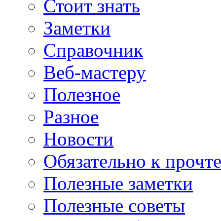
Стоит знать
Заметки
Справочник
Веб-мастеру
Полезное
Разное
Новости
Обязательно к прочт
Полезные заметки
Полезные советы