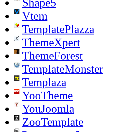
Shape5
Vtem
TemplatePlazza
ThemeXpert
ThemeForest
TemplateMonster
Templaza
YooTheme
YouJoomla
ZooTemplate