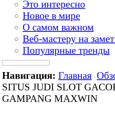
Это интересно
Новое в мире
О самом важном
Веб-мастеру на замет
Популярные тренды
Навигация:
Главная
Обз
SITUS JUDI SLOT GACO
GAMPANG MAXWIN