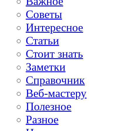
Важное
Советы
Интересное
Статьи
Стоит знать
Заметки
Справочник
Веб-мастеру
Полезное
Разное