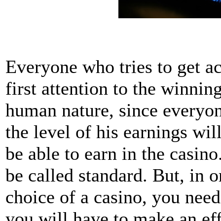
Everyone who tries to get a
first attention to the winnin
human nature, since everyon
the level of his earnings wi
be able to earn in the casino
be called standard. But, in o
choice of a casino, you need 
you will have to make an eff