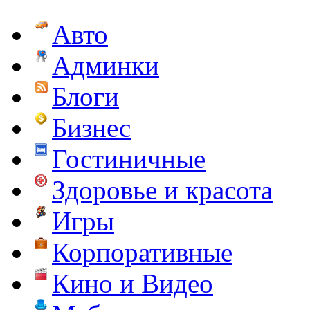
Авто
Админки
Блоги
Бизнес
Гостиничные
Здоровье и красота
Игры
Корпоративные
Кино и Видео