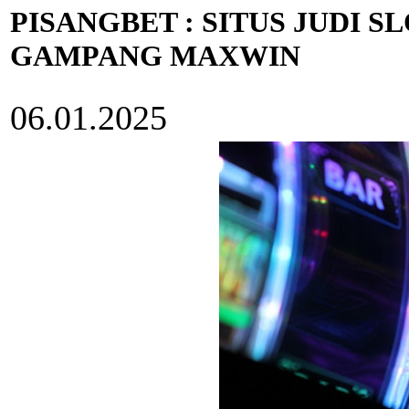
PISANGBET : SITUS JUDI 
GAMPANG MAXWIN
06.01.2025