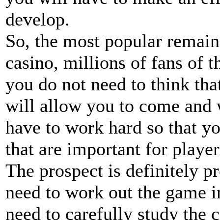
develop.
So, the most popular remai
casino, millions of fans of t
you do not need to think that
will allow you to come and w
have to work hard so that yo
that are important for player
The prospect is definitely p
need to work out the game in
need to carefully study the c