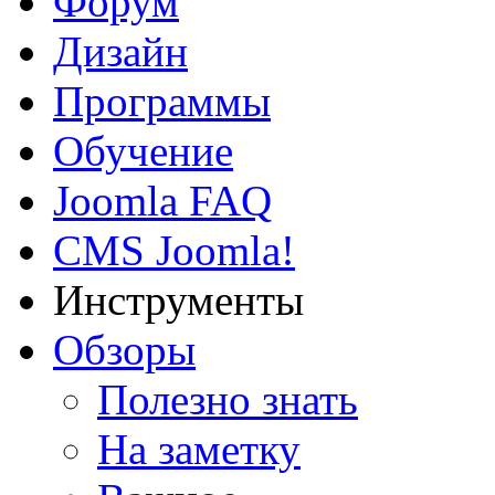
Форум
Дизайн
Программы
Обучение
Joomla FAQ
CMS Joomla!
Инструменты
Обзоры
Полезно знать
На заметку