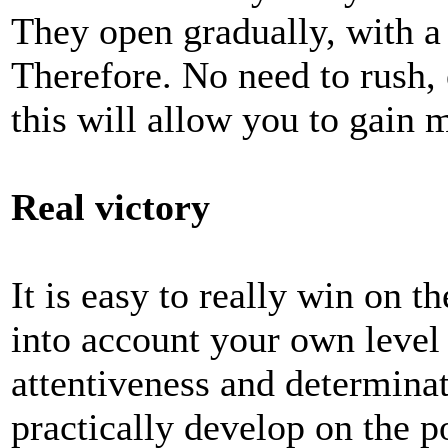
They open gradually, with a 
Therefore. No need to rush,
this will allow you to gain 
Real victory
It is easy to really win on t
into account your own level 
attentiveness and determinat
practically develop on the p