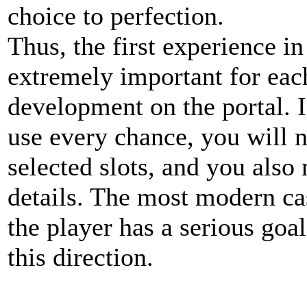
choice to perfection.
Thus, the first experience i
extremely important for eac
development on the portal. I
use every chance, you will n
selected slots, and you also 
details. The most modern cas
the player has a serious goa
this direction.