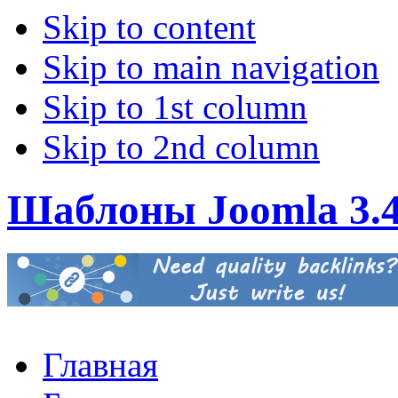
Skip to content
Skip to main navigation
Skip to 1st column
Skip to 2nd column
Шаблоны Joomla 3.
Главная