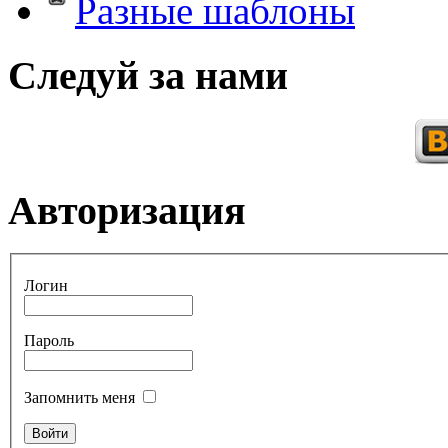
Разные шаблоны
Следуй за нами
Авторизация
Логин
Пароль
Запомнить меня