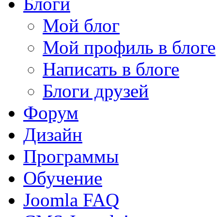
Блоги
Мой блог
Мой профиль в блоге
Написать в блоге
Блоги друзей
Форум
Дизайн
Программы
Обучение
Joomla FAQ