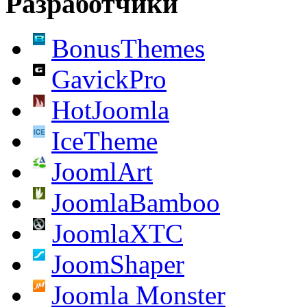
Разработчики
BonusThemes
GavickPro
HotJoomla
IceTheme
JoomlArt
JoomlaBamboo
JoomlaXTC
JoomShaper
Joomla Monster