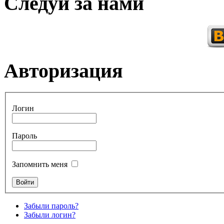
Следуй за нами
Авторизация
Логин
Пароль
Запомнить меня
Забыли пароль?
Забыли логин?