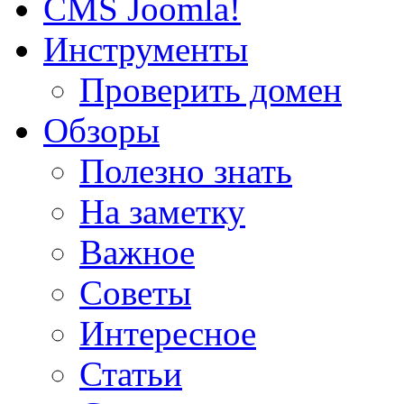
CMS Joomla!
Инструменты
Проверить домен
Обзоры
Полезно знать
На заметку
Важное
Советы
Интересное
Статьи