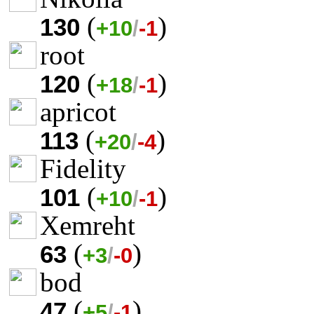
(
)
130
+10
/
-1
root
(
)
120
+18
/
-1
apricot
(
)
113
+20
/
-4
Fidelity
(
)
101
+10
/
-1
Xemreht
(
)
63
+3
/
-0
bod
(
)
47
+5
/
-1