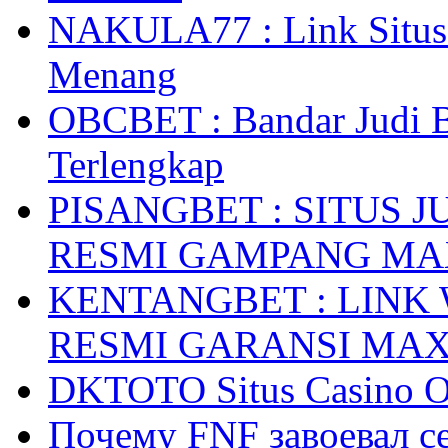
NAKULA77 : Link Situs 
Menang
OBCBET : Bandar Judi 
Terlengkap
PISANGBET : SITUS 
RESMI GAMPANG M
KENTANGBET : LINK
RESMI GARANSI MA
DKTOTO Situs Casino O
Почему FNF завоевал с