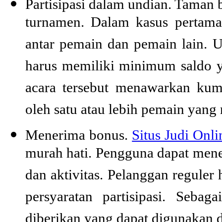
Partisipasi dalam undian. Taman 
turnamen. Dalam kasus pertama
antar pemain dan pemain lain. 
harus memiliki minimum saldo 
acara tersebut menawarkan kum
oleh satu atau lebih pemain yang
Menerima bonus.
Situs Judi Onli
murah hati. Pengguna dapat mene
dan aktivitas. Pelanggan reguler
persyaratan partisipasi. Sebag
diberikan yang dapat digunakan 