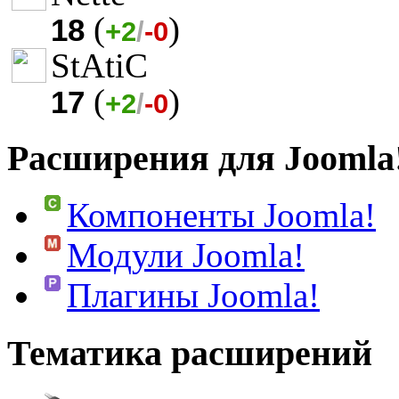
(
)
18
+2
/
-0
StAtiC
(
)
17
+2
/
-0
Расширения для Joomla
Компоненты Joomla!
Модули Joomla!
Плагины Joomla!
Тематика расширений