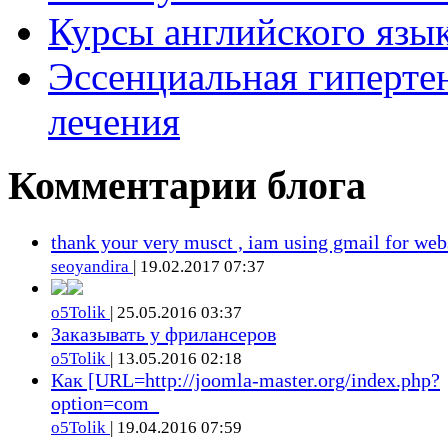
Курсы английского язык
Эссенциальная гиперте
лечения
Комментарии блога
thank your very musct , iam using gmail for web
seoyandira
| 19.02.2017 07:37
o5Tolik
| 25.05.2016 03:37
Заказывать у фрилансеров
o5Tolik
| 13.05.2016 02:18
Как [URL=http://joomla-master.org/index.php?
option=com_
o5Tolik
| 19.04.2016 07:59