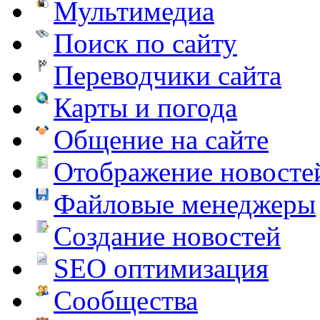
Мультимедиа
Поиск по сайту
Переводчики сайта
Карты и погода
Общение на сайте
Отображение новосте
Файловые менеджеры
Создание новостей
SEO оптимизация
Сообщества