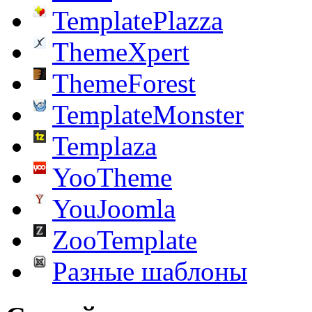
TemplatePlazza
ThemeXpert
ThemeForest
TemplateMonster
Templaza
YooTheme
YouJoomla
ZooTemplate
Разные шаблоны