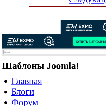
Шаблоны Joomla!
Главная
Блоги
Форум