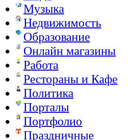
Музыка
Недвижимость
Образование
Онлайн магазины
Работа
Рестораны и Кафе
Политика
Порталы
Портфолио
Праздничные