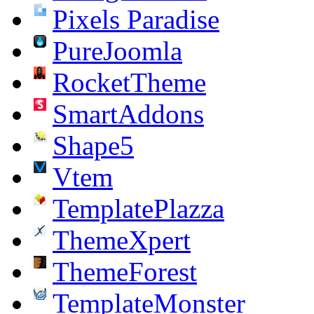
Pixels Paradise
PureJoomla
RocketTheme
SmartAddons
Shape5
Vtem
TemplatePlazza
ThemeXpert
ThemeForest
TemplateMonster