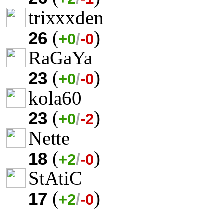
trixxxden
(
)
26
+0
/
-0
RaGaYa
(
)
23
+0
/
-0
kola60
(
)
23
+0
/
-2
Nette
(
)
18
+2
/
-0
StAtiC
(
)
17
+2
/
-0