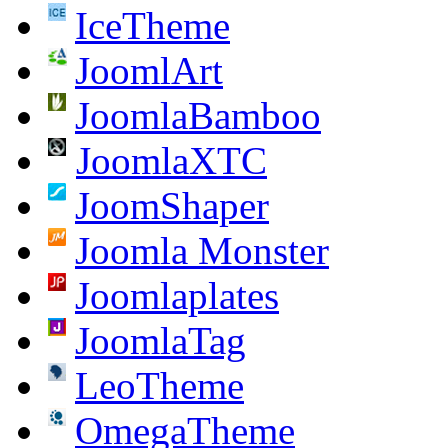
IceTheme
JoomlArt
JoomlaBamboo
JoomlaXTC
JoomShaper
Joomla Monster
Joomlaplates
JoomlaTag
LeoTheme
OmegaTheme