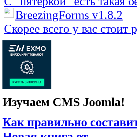
С "пятёркой" есть такая бед
BreezingForms v1.8.2
Скорее всего у вас стоит 
Изучаем CMS Joomla!
Как правильно составит
Новая книга от...