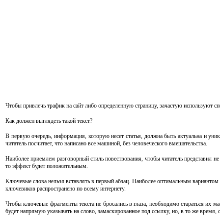
Чтобы привлечь трафик на сайт либо определенную страницу, зачастую используют спе
Как должен выглядеть такой текст?
В первую очередь, информация, которую несет статья, должна быть актуальна и уни
читатель посчитает, что написано все машиной, без человеческого вмешательства.
Наиболее приемлем разговорный стиль повествования, чтобы читатель представил не 
то эффект будет положительным.
Ключевые слова нельзя вставлять в первый абзац. Наиболее оптимальным вариантом бу
ключевиков распространено по всему интернету.
Чтобы ключевые фрагменты текста не бросались в глаза, необходимо стараться их ма
будет напрямую указывать на слово, замаскированное под ссылку, но, в то же время,