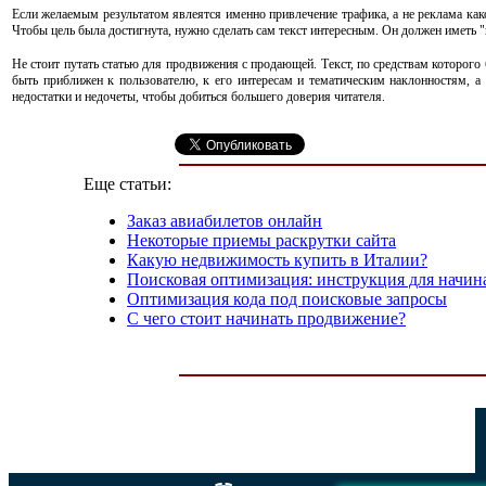
Если желаемым результатом явлеятся именно привлечение трафика, а не реклама каког
Чтобы цель была достигнута, нужно сделать сам текст интересным. Он должен иметь "
Не стоит путать статью для продвижения с продающей. Текст, по средствам которого
быть приближен к пользователю, к его интересам и тематическим наклонностям, а 
недостатки и недочеты, чтобы добиться большего доверия читателя.
Еще статьи:
Заказ авиабилетов онлайн
Некоторые приемы раскрутки сайта
Какую недвижимость купить в Италии?
Поисковая оптимизация: инструкция для начи
Оптимизация кода под поисковые запросы
С чего стоит начинать продвижение?