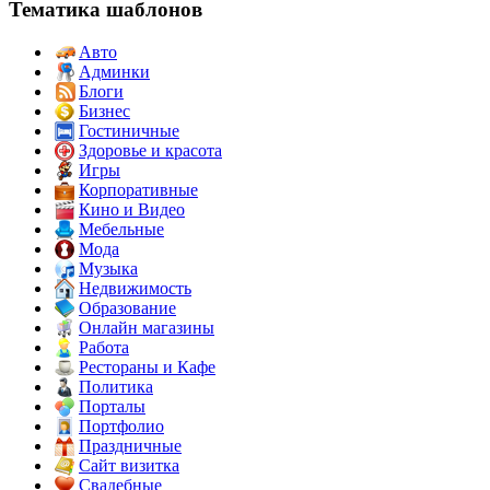
Тематика шаблонов
Авто
Админки
Блоги
Бизнес
Гостиничные
Здоровье и красота
Игры
Корпоративные
Кино и Видео
Мебельные
Мода
Музыка
Недвижимость
Образование
Онлайн магазины
Работа
Рестораны и Кафе
Политика
Порталы
Портфолио
Праздничные
Сайт визитка
Свадебные