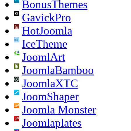
BonusThemes
GavickPro
HotJoomla
IceTheme
JoomlArt
JoomlaBamboo
JoomlaXTC
JoomShaper
Joomla Monster
Joomlaplates