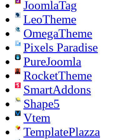
JoomlaTag
LeoTheme
OmegaTheme
Pixels Paradise
PureJoomla
RocketTheme
SmartAddons
Shape5
Vtem
TemplatePlazza