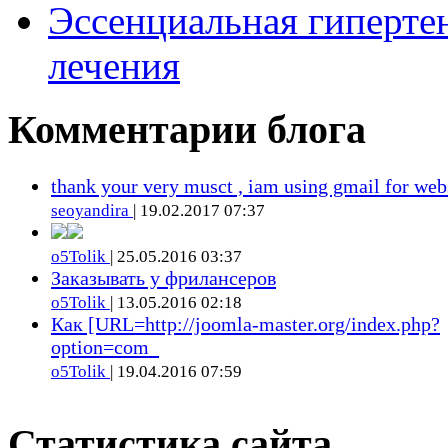
Эссенциальная гиперте
лечения
Комментарии блога
thank your very musct , iam using gmail for web
seoyandira
| 19.02.2017 07:37
o5Tolik
| 25.05.2016 03:37
Заказывать у фрилансеров
o5Tolik
| 13.05.2016 02:18
Как [URL=http://joomla-master.org/index.php?
option=com_
o5Tolik
| 19.04.2016 07:59
Статистика сайта