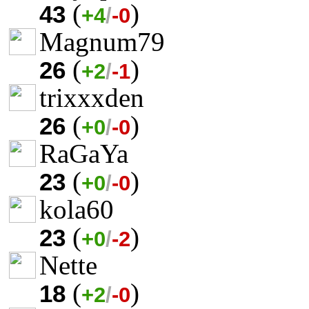
(
)
43
+4
/
-0
Magnum79
(
)
26
+2
/
-1
trixxxden
(
)
26
+0
/
-0
RaGaYa
(
)
23
+0
/
-0
kola60
(
)
23
+0
/
-2
Nette
(
)
18
+2
/
-0