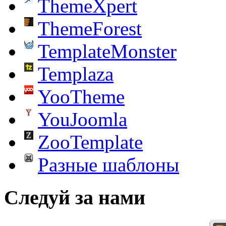
ThemeXpert
ThemeForest
TemplateMonster
Templaza
YooTheme
YouJoomla
ZooTemplate
Разные шаблоны
Следуй за нами