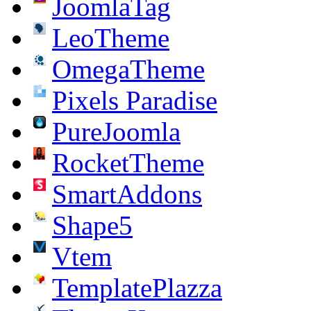
JoomlaTag
LeoTheme
OmegaTheme
Pixels Paradise
PureJoomla
RocketTheme
SmartAddons
Shape5
Vtem
TemplatePlazza