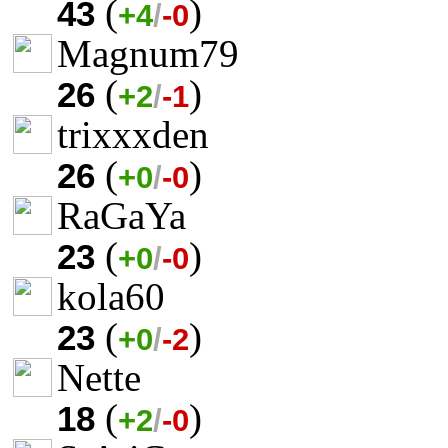
(
)
43
+4
/
-0
Magnum79
(
)
26
+2
/
-1
trixxxden
(
)
26
+0
/
-0
RaGaYa
(
)
23
+0
/
-0
kola60
(
)
23
+0
/
-2
Nette
(
)
18
+2
/
-0