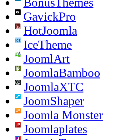
BonusThemes
GavickPro
HotJoomla
IceTheme
JoomlArt
JoomlaBamboo
JoomlaXTC
JoomShaper
Joomla Monster
Joomlaplates