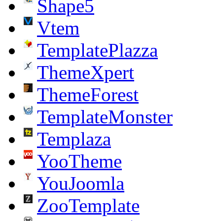
Shape5
Vtem
TemplatePlazza
ThemeXpert
ThemeForest
TemplateMonster
Templaza
YooTheme
YouJoomla
ZooTemplate