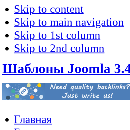
Skip to content
Skip to main navigation
Skip to 1st column
Skip to 2nd column
Шаблоны Joomla 3.
Главная