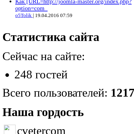
Как [URL=http://joomla-master.org/index.php?
option=com_
o5Tolik
| 19.04.2016 07:59
Статистика сайта
Сейчас на сайте:
248 гостей
Всего пользователей:
121
Наша гордость
cvetercom