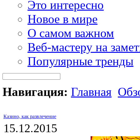
Это интересно
Новое в мире
О самом важном
Веб-мастеру на замет
Популярные тренды
Навигация:
Главная
Обз
Казино, как развлечение
15.12.2015