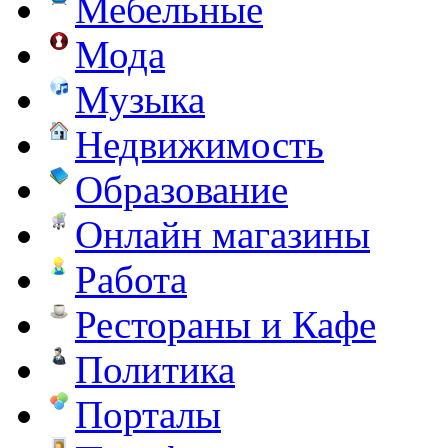
Мебельные
Мода
Музыка
Недвижимость
Образование
Онлайн магазины
Работа
Рестораны и Кафе
Политика
Порталы