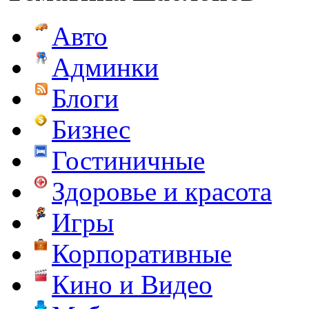
Авто
Админки
Блоги
Бизнес
Гостиничные
Здоровье и красота
Игры
Корпоративные
Кино и Видео