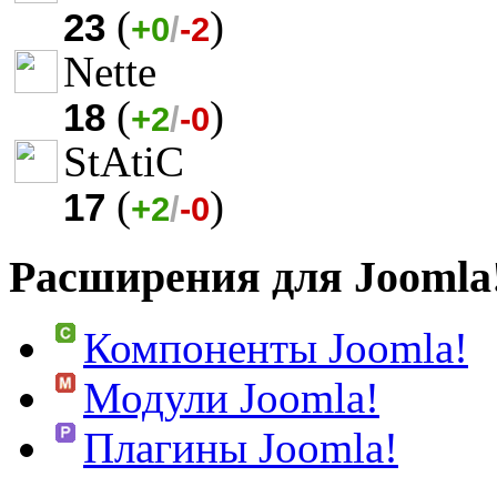
(
)
23
+0
/
-2
Nette
(
)
18
+2
/
-0
StAtiC
(
)
17
+2
/
-0
Расширения для Joomla
Компоненты Joomla!
Модули Joomla!
Плагины Joomla!