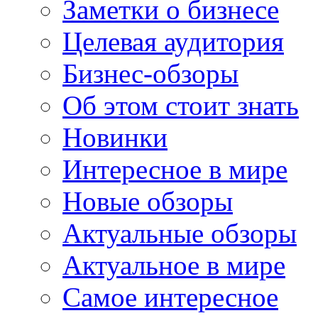
Заметки о бизнесе
Целевая аудитория
Бизнес-обзоры
Об этом стоит знать
Новинки
Интересное в мире
Новые обзоры
Актуальные обзоры
Актуальное в мире
Самое интересное