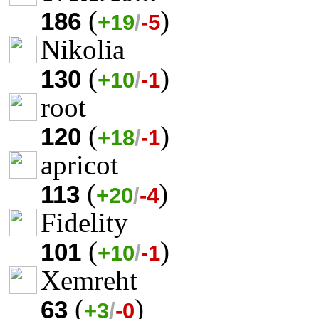
(
)
186
+19
/
-5
Nikolia
(
)
130
+10
/
-1
root
(
)
120
+18
/
-1
apricot
(
)
113
+20
/
-4
Fidelity
(
)
101
+10
/
-1
Xemreht
(
)
63
+3
/
-0