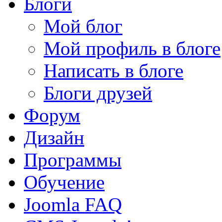
Блоги
Мой блог
Мой профиль в блоге
Написать в блоге
Блоги друзей
Форум
Дизайн
Программы
Обучение
Joomla FAQ