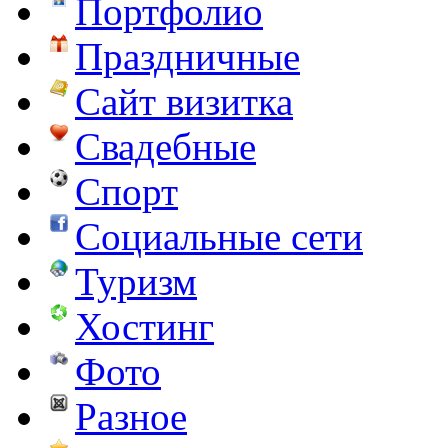
Портфолио
Праздничные
Сайт визитка
Свадебные
Спорт
Социальные сети
Туризм
Хостинг
Фото
Разное