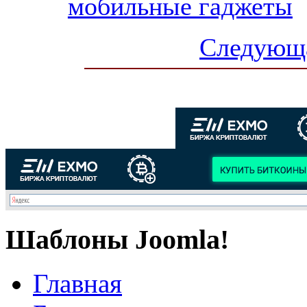
мобильные гаджеты
Следующа
Шаблоны Joomla!
Главная