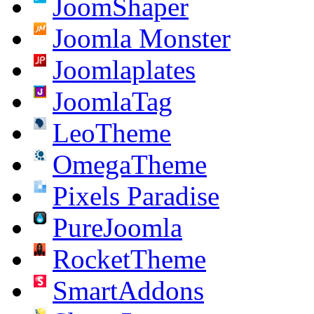
JoomShaper
Joomla Monster
Joomlaplates
JoomlaTag
LeoTheme
OmegaTheme
Pixels Paradise
PureJoomla
RocketTheme
SmartAddons