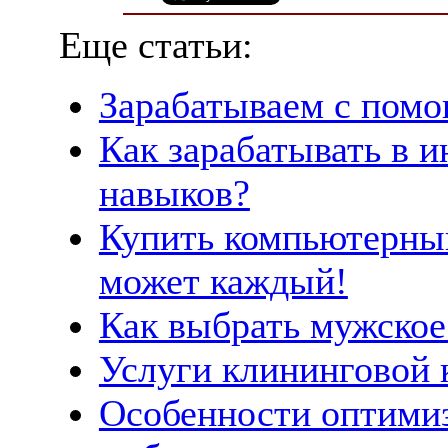
Еще статьи:
Зарабатываем с помо
Как зарабатывать в и
навыков?
Купить компьютерный
может каждый!
Как выбрать мужское
Услуги клининговой 
Особенности оптимиз