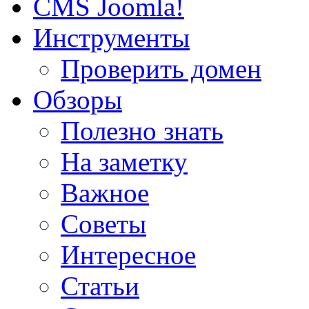
CMS Joomla!
Инструменты
Проверить домен
Обзоры
Полезно знать
На заметку
Важное
Советы
Интересное
Статьи