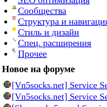
Сообщества
Структура и навигаци
Стиль и дизайн
Спец. расширения
Прочее
Новое на форуме
[Vn5socks.net] Service S
[Vn5socks.net] Service S