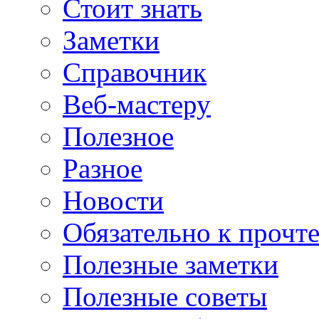
Стоит знать
Заметки
Справочник
Веб-мастеру
Полезное
Разное
Новости
Обязательно к прочт
Полезные заметки
Полезные советы