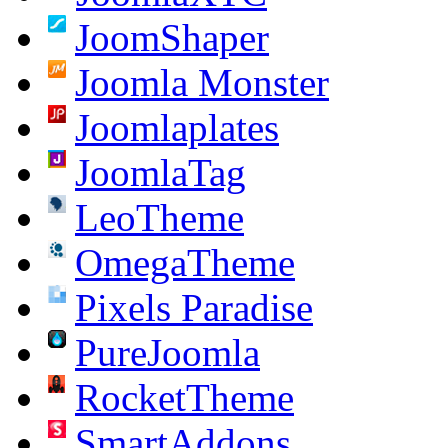
JoomShaper
Joomla Monster
Joomlaplates
JoomlaTag
LeoTheme
OmegaTheme
Pixels Paradise
PureJoomla
RocketTheme
SmartAddons