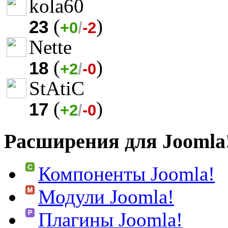
kola60
(
)
23
+0
/
-2
Nette
(
)
18
+2
/
-0
StAtiC
(
)
17
+2
/
-0
Расширения для Joomla
Компоненты Joomla!
Модули Joomla!
Плагины Joomla!