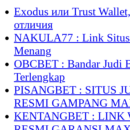
Exodus или Trust Walle
отличия
NAKULA77 : Link Situs 
Menang
OBCBET : Bandar Judi 
Terlengkap
PISANGBET : SITUS 
RESMI GAMPANG M
KENTANGBET : LINK
RESMI GARANSI MA