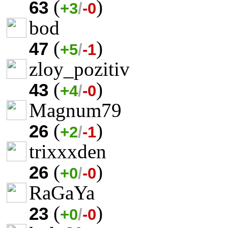
(
)
63
+3
/
-0
bod
(
)
47
+5
/
-1
zloy_pozitiv
(
)
43
+4
/
-0
Magnum79
(
)
26
+2
/
-1
trixxxden
(
)
26
+0
/
-0
RaGaYa
(
)
23
+0
/
-0