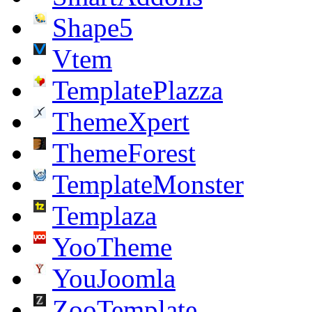
Shape5
Vtem
TemplatePlazza
ThemeXpert
ThemeForest
TemplateMonster
Templaza
YooTheme
YouJoomla
ZooTemplate