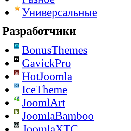
Универсальные
Разработчики
BonusThemes
GavickPro
HotJoomla
IceTheme
JoomlArt
JoomlaBamboo
JoomlaXTC