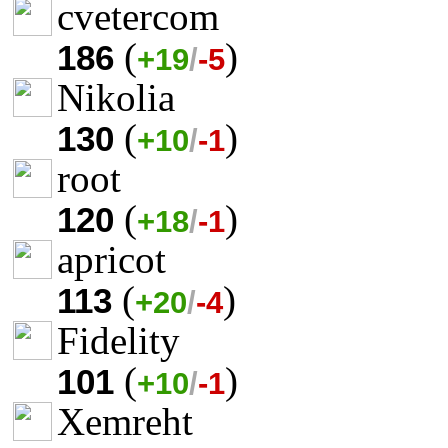
cvetercom
(
)
186
+19
/
-5
Nikolia
(
)
130
+10
/
-1
root
(
)
120
+18
/
-1
apricot
(
)
113
+20
/
-4
Fidelity
(
)
101
+10
/
-1
Xemreht