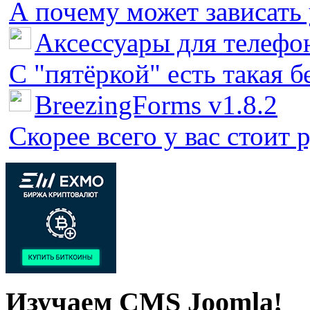
А почему может зависать у
Аксессуары для телефон
С "пятёркой" есть такая бед
BreezingForms v1.8.2
Скорее всего у вас стоит 
Изучаем CMS Joomla!