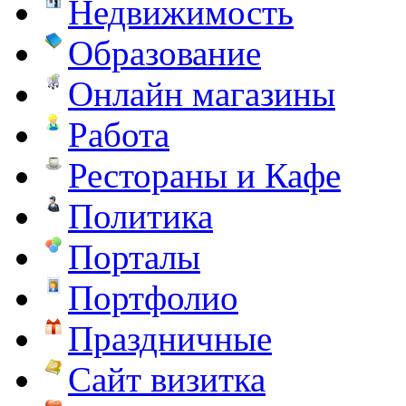
Недвижимость
Образование
Онлайн магазины
Работа
Рестораны и Кафе
Политика
Порталы
Портфолио
Праздничные
Сайт визитка