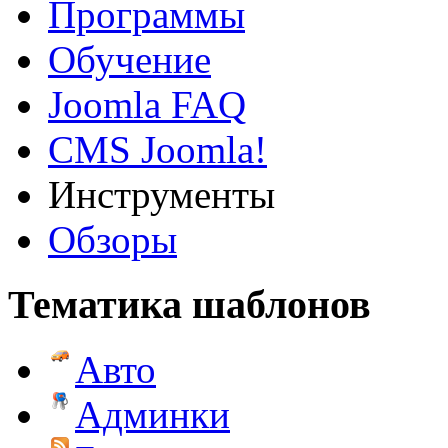
Программы
Обучение
Joomla FAQ
CMS Joomla!
Инструменты
Обзоры
Тематика шаблонов
Авто
Админки