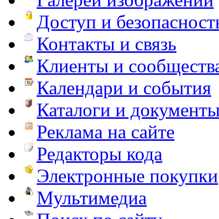
Доступ и безопасност
Контакты и связь
Клиенты и сообществ
Календари и события
Каталоги и документ
Реклама на сайте
Редакторы кода
Электронные покупки
Мультимедиа