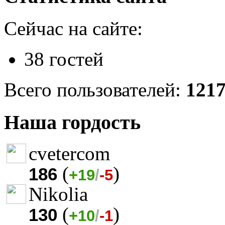
Сейчас на сайте:
38 гостей
Всего пользователей:
121
Наша гордость
cvetercom
(
)
186
+19
/
-5
Nikolia
(
)
130
+10
/
-1