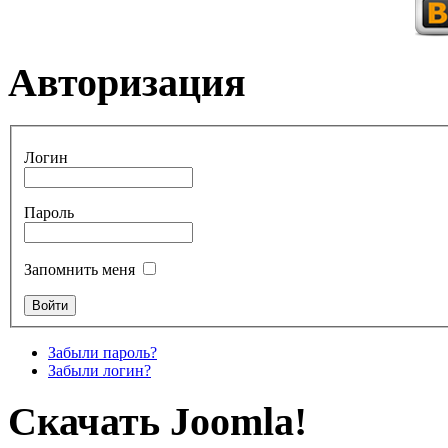
Авторизация
Логин
Пароль
Запомнить меня
Забыли пароль?
Забыли логин?
Скачать Joomla!