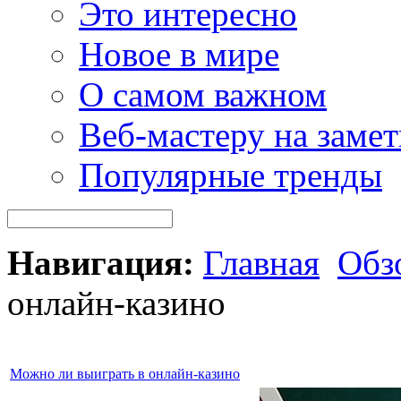
Это интересно
Новое в мире
О самом важном
Веб-мастеру на замет
Популярные тренды
Навигация:
Главная
Обз
онлайн-казино
Можно ли выиграть в онлайн-казино