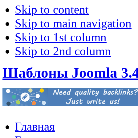
Skip to content
Skip to main navigation
Skip to 1st column
Skip to 2nd column
Шаблоны Joomla 3.
Главная