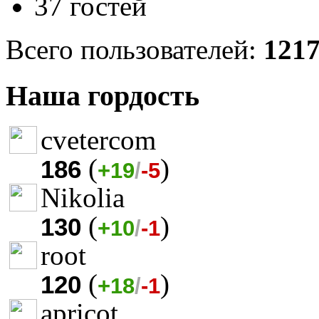
37 гостей
Всего пользователей:
121
Наша гордость
cvetercom
(
)
186
+19
/
-5
Nikolia
(
)
130
+10
/
-1
root
(
)
120
+18
/
-1
apricot