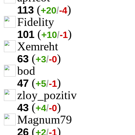
(
)
113
+20
/
-4
Fidelity
(
)
101
+10
/
-1
Xemreht
(
)
63
+3
/
-0
bod
(
)
47
+5
/
-1
zloy_pozitiv
(
)
43
+4
/
-0
Magnum79
(
)
26
+2
/
-1