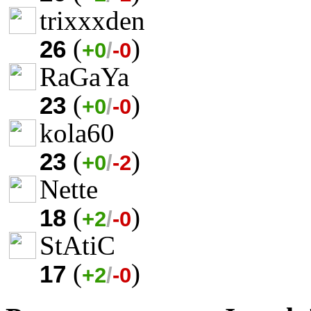
trixxxden
(
)
26
+0
/
-0
RaGaYa
(
)
23
+0
/
-0
kola60
(
)
23
+0
/
-2
Nette
(
)
18
+2
/
-0
StAtiC
(
)
17
+2
/
-0