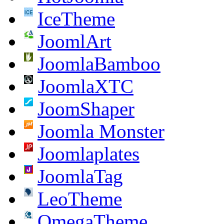
IceTheme
JoomlArt
JoomlaBamboo
JoomlaXTC
JoomShaper
Joomla Monster
Joomlaplates
JoomlaTag
LeoTheme
OmegaTheme