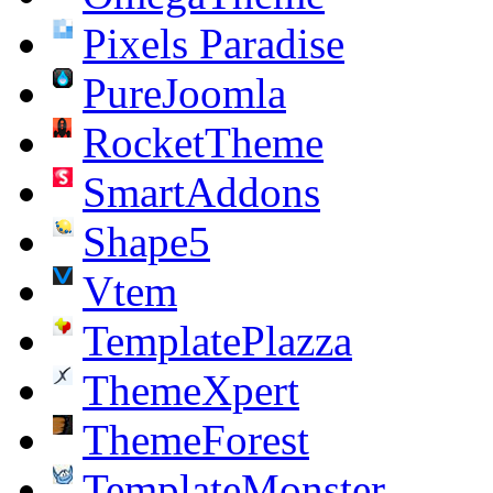
Pixels Paradise
PureJoomla
RocketTheme
SmartAddons
Shape5
Vtem
TemplatePlazza
ThemeXpert
ThemeForest
TemplateMonster