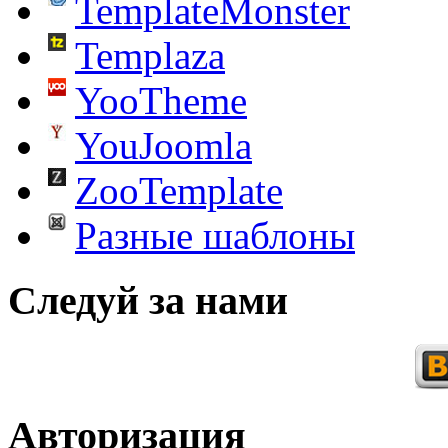
TemplateMonster
Templaza
YooTheme
YouJoomla
ZooTemplate
Разные шаблоны
Следуй за нами
Авторизация