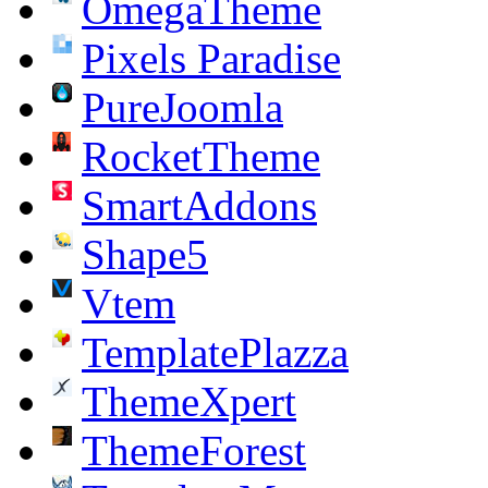
OmegaTheme
Pixels Paradise
PureJoomla
RocketTheme
SmartAddons
Shape5
Vtem
TemplatePlazza
ThemeXpert
ThemeForest