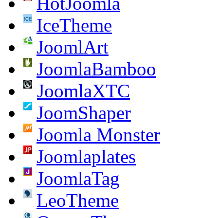
HotJoomla
IceTheme
JoomlArt
JoomlaBamboo
JoomlaXTC
JoomShaper
Joomla Monster
Joomlaplates
JoomlaTag
LeoTheme