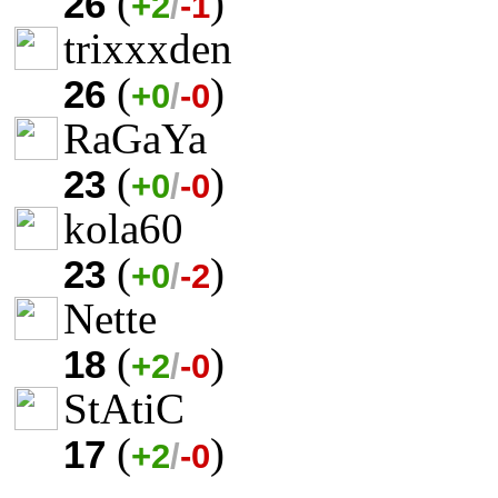
(
)
26
+2
/
-1
trixxxden
(
)
26
+0
/
-0
RaGaYa
(
)
23
+0
/
-0
kola60
(
)
23
+0
/
-2
Nette
(
)
18
+2
/
-0
StAtiC
(
)
17
+2
/
-0