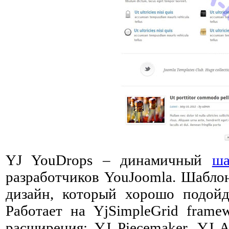
YJ YouDrops – динамичный
ша
разработчиков YouJoomla. Шабло
дизайн, который хорошо подойд
Работает на YjSimpleGrid fram
расширения: YJ Piecemaker, YJ A