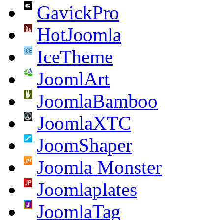
GavickPro
HotJoomla
IceTheme
JoomlArt
JoomlaBamboo
JoomlaXTC
JoomShaper
Joomla Monster
Joomlaplates
JoomlaTag