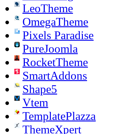
LeoTheme
OmegaTheme
Pixels Paradise
PureJoomla
RocketTheme
SmartAddons
Shape5
Vtem
TemplatePlazza
ThemeXpert