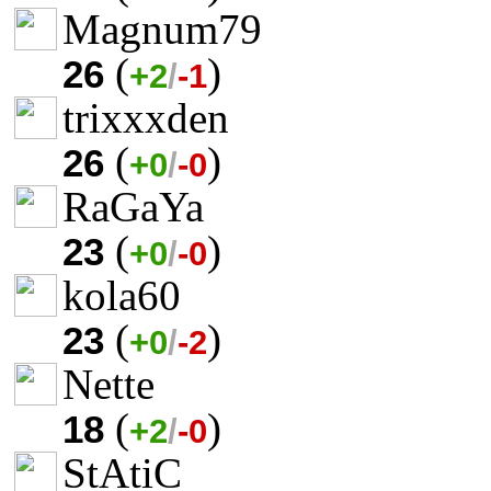
Magnum79
(
)
26
+2
/
-1
trixxxden
(
)
26
+0
/
-0
RaGaYa
(
)
23
+0
/
-0
kola60
(
)
23
+0
/
-2
Nette
(
)
18
+2
/
-0
StAtiC