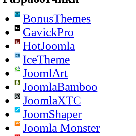
BonusThemes
GavickPro
HotJoomla
IceTheme
JoomlArt
JoomlaBamboo
JoomlaXTC
JoomShaper
Joomla Monster