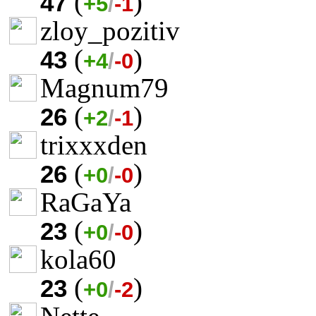
(
)
47
+5
/
-1
zloy_pozitiv
(
)
43
+4
/
-0
Magnum79
(
)
26
+2
/
-1
trixxxden
(
)
26
+0
/
-0
RaGaYa
(
)
23
+0
/
-0
kola60
(
)
23
+0
/
-2