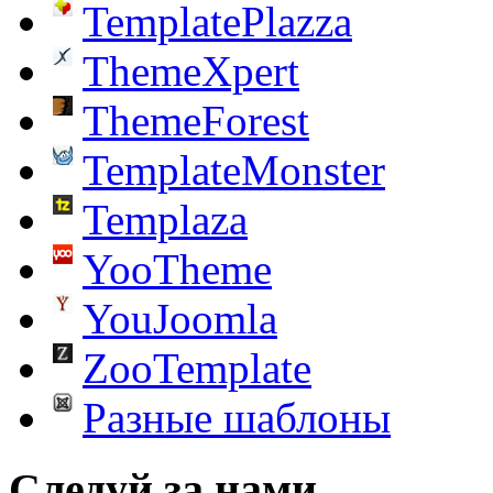
TemplatePlazza
ThemeXpert
ThemeForest
TemplateMonster
Templaza
YooTheme
YouJoomla
ZooTemplate
Разные шаблоны
Следуй за нами