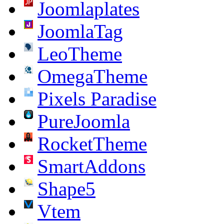
Joomlaplates
JoomlaTag
LeoTheme
OmegaTheme
Pixels Paradise
PureJoomla
RocketTheme
SmartAddons
Shape5
Vtem