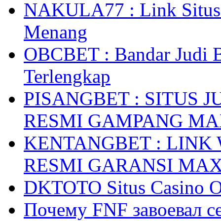
NAKULA77 : Link Situs 
Menang
OBCBET : Bandar Judi 
Terlengkap
PISANGBET : SITUS 
RESMI GAMPANG M
KENTANGBET : LINK
RESMI GARANSI MA
DKTOTO Situs Casino O
Почему FNF завоевал с