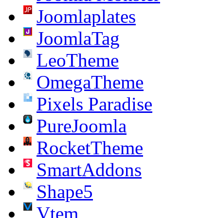
Joomlaplates
JoomlaTag
LeoTheme
OmegaTheme
Pixels Paradise
PureJoomla
RocketTheme
SmartAddons
Shape5
Vtem