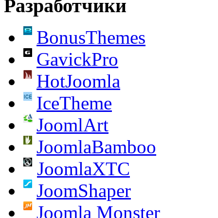
Разработчики
BonusThemes
GavickPro
HotJoomla
IceTheme
JoomlArt
JoomlaBamboo
JoomlaXTC
JoomShaper
Joomla Monster