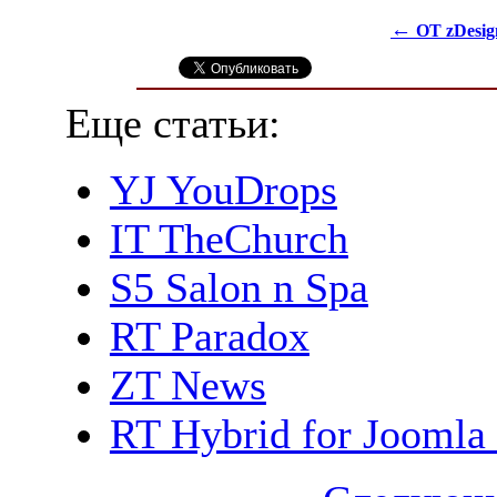
←
OT zDesig
Еще статьи:
YJ YouDrops
IT TheChurch
S5 Salon n Spa
RT Paradox
ZT News
RT Hybrid for Joomla 