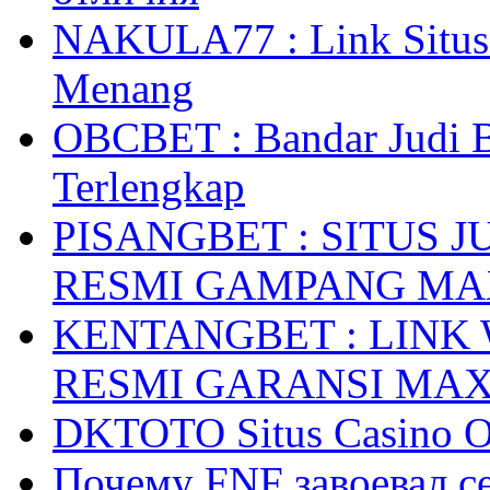
NAKULA77 : Link Situs 
Menang
OBCBET : Bandar Judi 
Terlengkap
PISANGBET : SITUS 
RESMI GAMPANG M
KENTANGBET : LINK
RESMI GARANSI MA
DKTOTO Situs Casino O
Почему FNF завоевал с