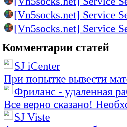
[Vn5socks.net] Service S
[Vn5socks.net] Service S
[Vn5socks.net] Service S
Комментарии статей
SJ iCenter
При попытке вывести мате
Фриланс - удаленная ра
Все верно сказано! Необх
SJ Viste