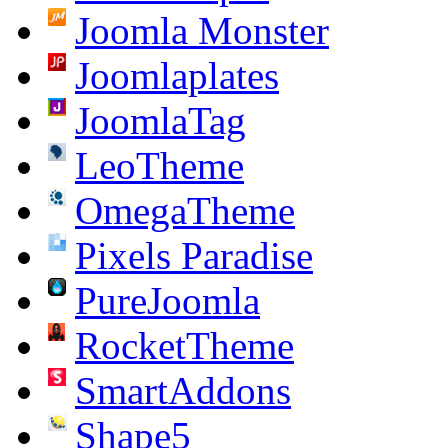
Joomla Monster
Joomlaplates
JoomlaTag
LeoTheme
OmegaTheme
Pixels Paradise
PureJoomla
RocketTheme
SmartAddons
Shape5