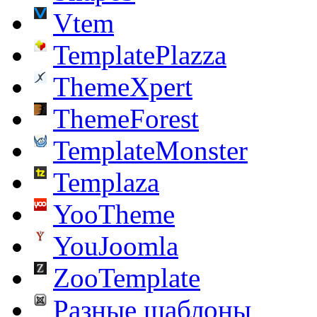
Vtem
TemplatePlazza
ThemeXpert
ThemeForest
TemplateMonster
Templaza
YooTheme
YouJoomla
ZooTemplate
Разные шаблоны