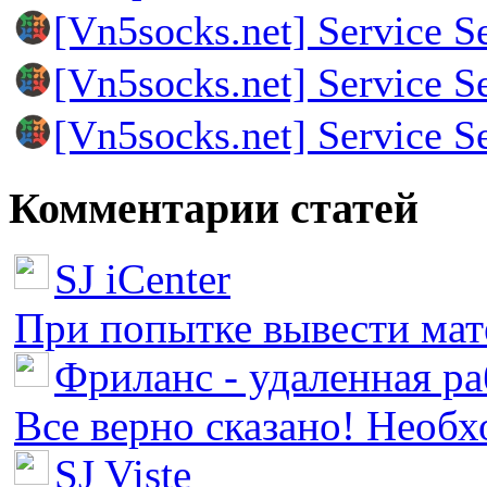
[Vn5socks.net] Service S
[Vn5socks.net] Service S
[Vn5socks.net] Service S
Комментарии статей
SJ iCenter
При попытке вывести мате
Фриланс - удаленная ра
Все верно сказано! Необх
SJ Viste