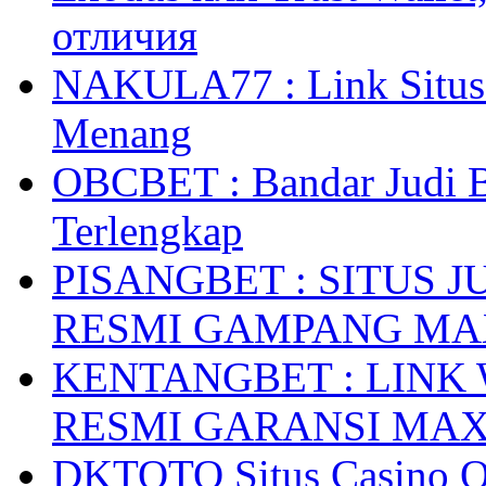
отличия
NAKULA77 : Link Situs 
Menang
OBCBET : Bandar Judi 
Terlengkap
PISANGBET : SITUS 
RESMI GAMPANG M
KENTANGBET : LINK
RESMI GARANSI MA
DKTOTO Situs Casino O