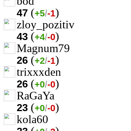
bod
(
)
47
+5
/
-1
zloy_pozitiv
(
)
43
+4
/
-0
Magnum79
(
)
26
+2
/
-1
trixxxden
(
)
26
+0
/
-0
RaGaYa
(
)
23
+0
/
-0
kola60
(
)