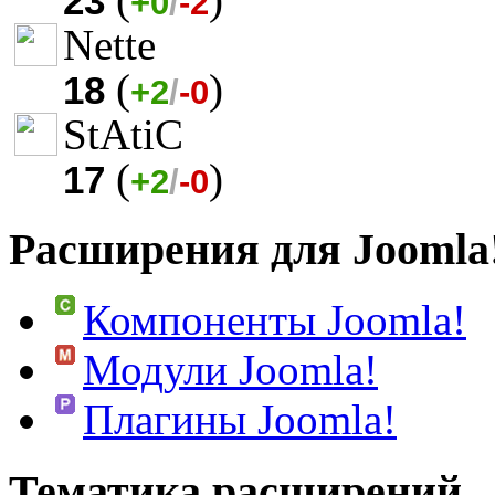
23
+0
/
-2
Nette
(
)
18
+2
/
-0
StAtiC
(
)
17
+2
/
-0
Расширения для Joomla
Компоненты Joomla!
Модули Joomla!
Плагины Joomla!
Тематика расширений