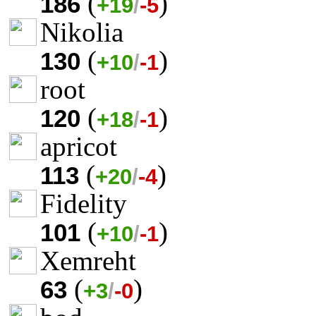
(
)
186
+19
/
-5
Nikolia
(
)
130
+10
/
-1
root
(
)
120
+18
/
-1
apricot
(
)
113
+20
/
-4
Fidelity
(
)
101
+10
/
-1
Xemreht
(
)
63
+3
/
-0