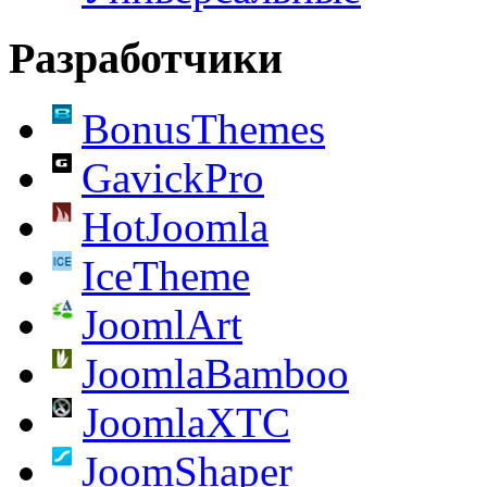
Разработчики
BonusThemes
GavickPro
HotJoomla
IceTheme
JoomlArt
JoomlaBamboo
JoomlaXTC
JoomShaper