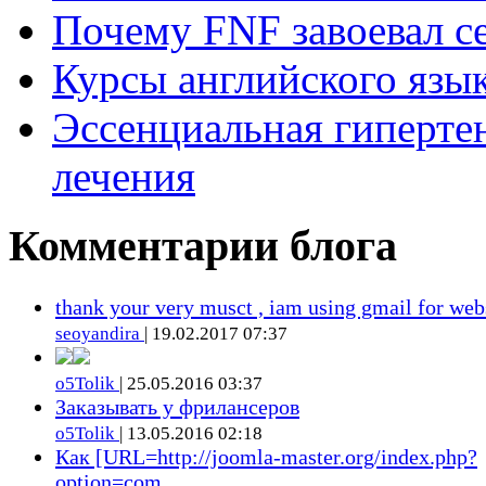
Почему FNF завоевал с
Курсы английского язык
Эссенциальная гиперте
лечения
Комментарии блога
thank your very musct , iam using gmail for web
seoyandira
| 19.02.2017 07:37
o5Tolik
| 25.05.2016 03:37
Заказывать у фрилансеров
o5Tolik
| 13.05.2016 02:18
Как [URL=http://joomla-master.org/index.php?
option=com_