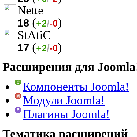
Nette
(
)
18
+2
/
-0
StAtiC
(
)
17
+2
/
-0
Расширения для Joomla
Компоненты Joomla!
Модули Joomla!
Плагины Joomla!
Тематика расширений