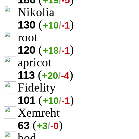
+19
/
-5
Nikolia
(
)
130
+10
/
-1
root
(
)
120
+18
/
-1
apricot
(
)
113
+20
/
-4
Fidelity
(
)
101
+10
/
-1
Xemreht
(
)
63
+3
/
-0
bod