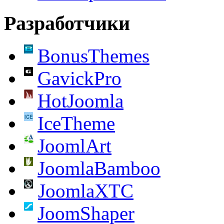
Разработчики
BonusThemes
GavickPro
HotJoomla
IceTheme
JoomlArt
JoomlaBamboo
JoomlaXTC
JoomShaper