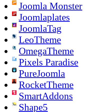
Joomla Monster
Joomlaplates
JoomlaTag
LeoTheme
OmegaTheme
Pixels Paradise
PureJoomla
RocketTheme
SmartAddons
Shape5