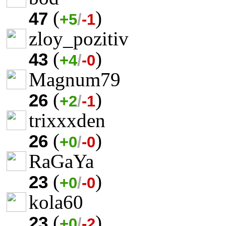
(
)
47
+5
/
-1
zloy_pozitiv
(
)
43
+4
/
-0
Magnum79
(
)
26
+2
/
-1
trixxxden
(
)
26
+0
/
-0
RaGaYa
(
)
23
+0
/
-0
kola60
(
)
23
+0
/
-2