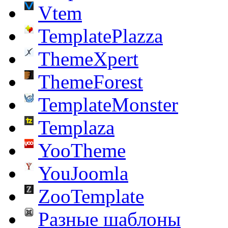
Vtem
TemplatePlazza
ThemeXpert
ThemeForest
TemplateMonster
Templaza
YooTheme
YouJoomla
ZooTemplate
Разные шаблоны