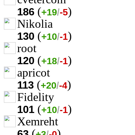
(
)
186
+19
/
-5
Nikolia
(
)
130
+10
/
-1
root
(
)
120
+18
/
-1
apricot
(
)
113
+20
/
-4
Fidelity
(
)
101
+10
/
-1
Xemreht
(
)
63
+3
/
-0