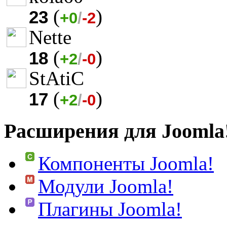
(
)
23
+0
/
-2
Nette
(
)
18
+2
/
-0
StAtiC
(
)
17
+2
/
-0
Расширения для Joomla
Компоненты Joomla!
Модули Joomla!
Плагины Joomla!