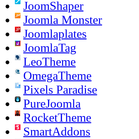
JoomShaper
Joomla Monster
Joomlaplates
JoomlaTag
LeoTheme
OmegaTheme
Pixels Paradise
PureJoomla
RocketTheme
SmartAddons