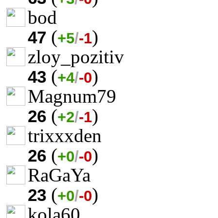
bod
(
)
47
+5
/
-1
zloy_pozitiv
(
)
43
+4
/
-0
Magnum79
(
)
26
+2
/
-1
trixxxden
(
)
26
+0
/
-0
RaGaYa
(
)
23
+0
/
-0
kola60