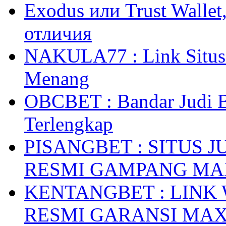
Exodus или Trust Walle
отличия
NAKULA77 : Link Situs 
Menang
OBCBET : Bandar Judi 
Terlengkap
PISANGBET : SITUS 
RESMI GAMPANG M
KENTANGBET : LINK
RESMI GARANSI MA