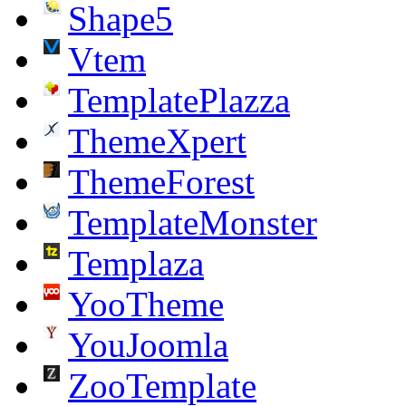
Shape5
Vtem
TemplatePlazza
ThemeXpert
ThemeForest
TemplateMonster
Templaza
YooTheme
YouJoomla
ZooTemplate