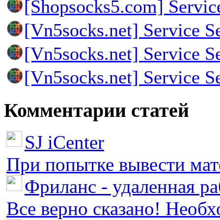
[Shopsocks5.com] Servic
[Vn5socks.net] Service S
[Vn5socks.net] Service S
[Vn5socks.net] Service S
Комментарии статей
SJ iCenter
При попытке вывести мате
Фриланс - удаленная ра
Все верно сказано! Необх