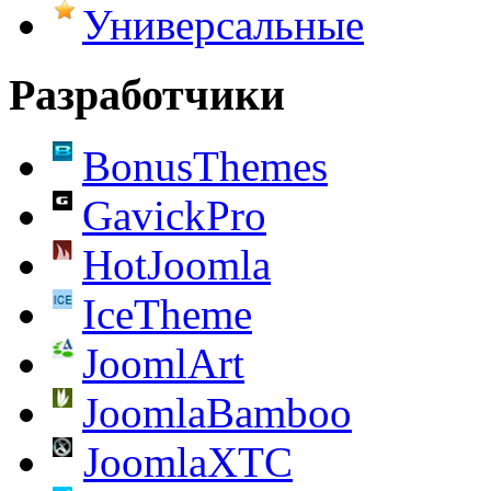
Универсальные
Разработчики
BonusThemes
GavickPro
HotJoomla
IceTheme
JoomlArt
JoomlaBamboo
JoomlaXTC