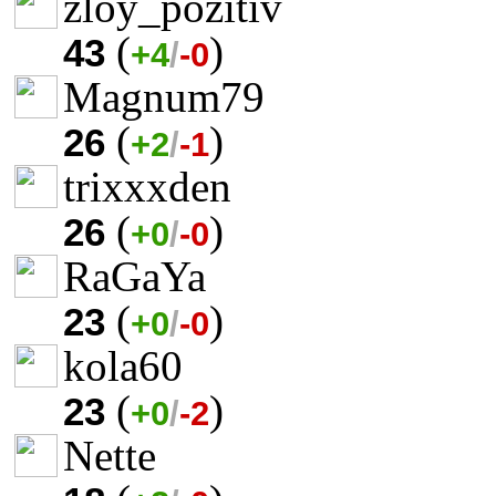
zloy_pozitiv
(
)
43
+4
/
-0
Magnum79
(
)
26
+2
/
-1
trixxxden
(
)
26
+0
/
-0
RaGaYa
(
)
23
+0
/
-0
kola60
(
)
23
+0
/
-2
Nette