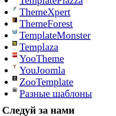
TemplatePlazza
ThemeXpert
ThemeForest
TemplateMonster
Templaza
YooTheme
YouJoomla
ZooTemplate
Разные шаблоны
Следуй за нами