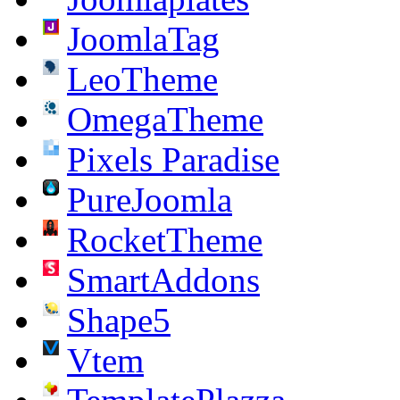
JoomlaTag
LeoTheme
OmegaTheme
Pixels Paradise
PureJoomla
RocketTheme
SmartAddons
Shape5
Vtem