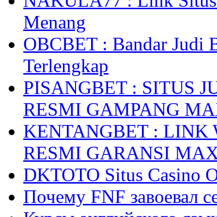
NAKULA77 : Link Situs 
Menang
OBCBET : Bandar Judi 
Terlengkap
PISANGBET : SITUS 
RESMI GAMPANG M
KENTANGBET : LINK
RESMI GARANSI MA
DKTOTO Situs Casino O
Почему FNF завоевал с