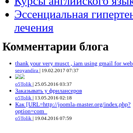
Курсы английского язык
Эссенциальная гиперте
лечения
Комментарии блога
thank your very musct , iam using gmail for web
seoyandira
| 19.02.2017 07:37
o5Tolik
| 25.05.2016 03:37
Заказывать у фрилансеров
o5Tolik
| 13.05.2016 02:18
Как [URL=http://joomla-master.org/index.php?
option=com_
o5Tolik
| 19.04.2016 07:59