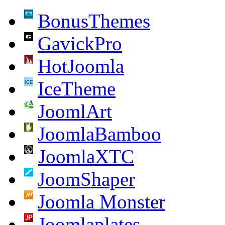
BonusThemes
GavickPro
HotJoomla
IceTheme
JoomlArt
JoomlaBamboo
JoomlaXTC
JoomShaper
Joomla Monster
Joomlaplates