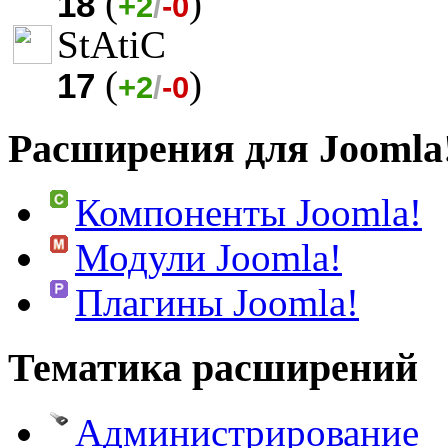
(
)
18
+2
/
-0
StAtiC
(
)
17
+2
/
-0
Расширения для Joomla
Компоненты Joomla!
Модули Joomla!
Плагины Joomla!
Тематика расширений
Администрирование