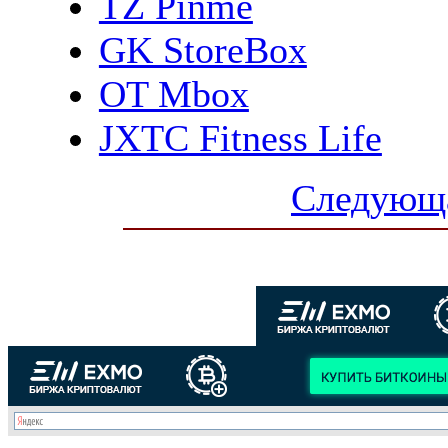
TZ Pinme
GK StoreBox
OT Mbox
JXTC Fitness Life
Следующа