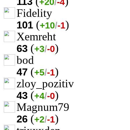
(
)
113
+20
/
-4
Fidelity
(
)
101
+10
/
-1
Xemreht
(
)
63
+3
/
-0
bod
(
)
47
+5
/
-1
zloy_pozitiv
(
)
43
+4
/
-0
Magnum79
(
)
26
+2
/
-1