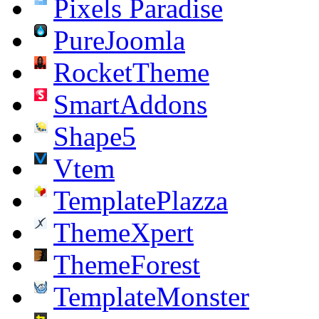
Pixels Paradise
PureJoomla
RocketTheme
SmartAddons
Shape5
Vtem
TemplatePlazza
ThemeXpert
ThemeForest
TemplateMonster