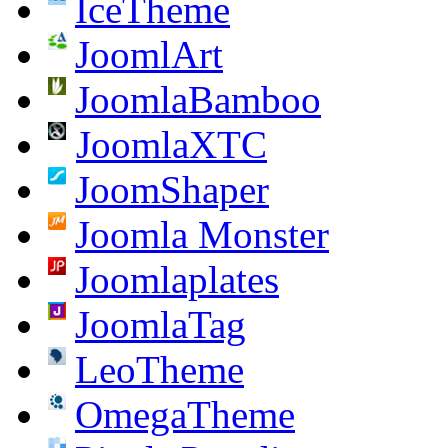
IceTheme
JoomlArt
JoomlaBamboo
JoomlaXTC
JoomShaper
Joomla Monster
Joomlaplates
JoomlaTag
LeoTheme
OmegaTheme