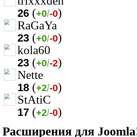
trixxxden
(
)
26
+0
/
-0
RaGaYa
(
)
23
+0
/
-0
kola60
(
)
23
+0
/
-2
Nette
(
)
18
+2
/
-0
StAtiC
(
)
17
+2
/
-0
Расширения для Joomla