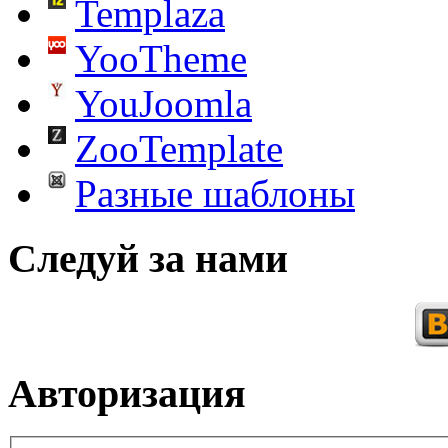
Templaza
YooTheme
YouJoomla
ZooTemplate
Разные шаблоны
Следуй за нами
Авторизация