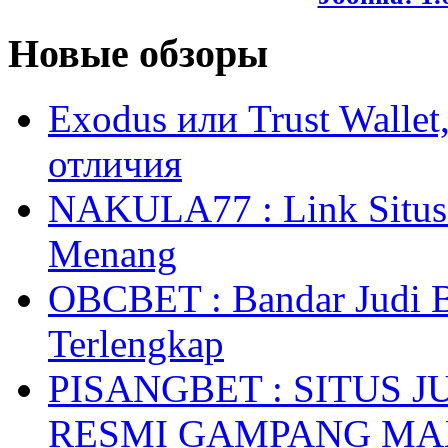
Новые обзоры
Exodus или Trust Walle
отличия
NAKULA77 : Link Situs 
Menang
OBCBET : Bandar Judi 
Terlengkap
PISANGBET : SITUS 
RESMI GAMPANG M