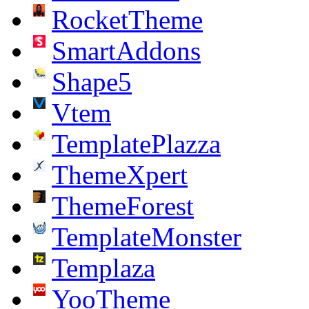
RocketTheme
SmartAddons
Shape5
Vtem
TemplatePlazza
ThemeXpert
ThemeForest
TemplateMonster
Templaza
YooTheme