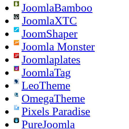
JoomlaBamboo
JoomlaXTC
JoomShaper
Joomla Monster
Joomlaplates
JoomlaTag
LeoTheme
OmegaTheme
Pixels Paradise
PureJoomla