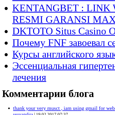
KENTANGBET : LINK
RESMI GARANSI MA
DKTOTO Situs Casino O
Почему FNF завоевал с
Курсы английского язык
Эссенциальная гиперте
лечения
Комментарии блога
thank your very musct , iam using gmail for web
seoyandira
| 19.02.2017 07:37