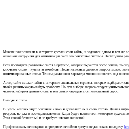
Многие пользователи в интернете сделали свои сайты, и задаются одним и тем же 
основной инструмент для оптимизации сайта это поисковые системы. Необходимо рас
Если посмотреть различные сайты в браузере, которые выдаются после поиска, то сле
ключевое слово - купить автомобиль. После написания данного запроса можно зам
оптимизированные статьи. Тексты различного характера можно составлять под поиск
Автор сайта сможет найти в интернете специальные сервисы, которые подбирают клю
чтобы решить какую-нибудь проблему. Но при выборе запроса следует учитывать воз
человек набирает данные слова, и тем самым определяется полноценный спрос.
Выводы к статье
В целом человек ищет основные ключи и добавляет их в свою статью. Данная инфор
ресурсы, но уже в последовательности. Когда будут появляться некоторые доходы, 
Этот способ бесплатный и не требует никаких вложений.
Профессиональное создание и продвижение сайтов доступное для заказа по адресу
fer