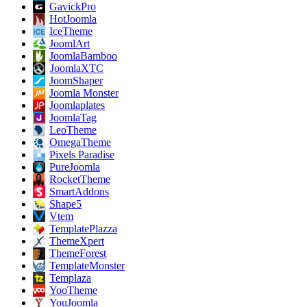
GavickPro
HotJoomla
IceTheme
JoomlArt
JoomlaBamboo
JoomlaXTC
JoomShaper
Joomla Monster
Joomlaplates
JoomlaTag
LeoTheme
OmegaTheme
Pixels Paradise
PureJoomla
RocketTheme
SmartAddons
Shape5
Vtem
TemplatePlazza
ThemeXpert
ThemeForest
TemplateMonster
Templaza
YooTheme
YouJoomla