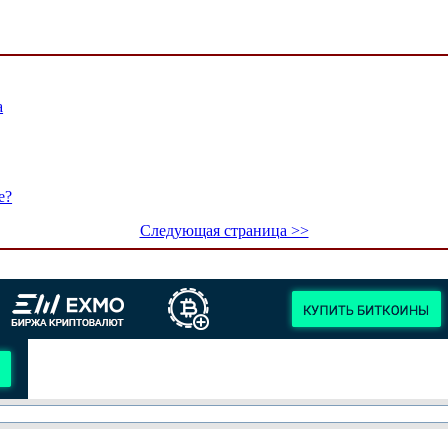
а
е?
Следующая страница >>