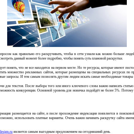
вопросом как правильно его раскручивать, чтобы в сети узнали как можно больше люд
смотреть данный момент более подробно, чтобы понять суть плановой раскрутки.
дует понять, что не все находится на первом месте. Но те ресурсы, которые имеют пос
етить множество рекламных сайтов, которые размещены на специальных ресурсах по 
овые запросы. И тем самым позволять другим людям искать самые необходимые товары 
чи для текстов. После выбора того или иного ключевого слова важно написать стать
можность конкуренции. Основной уровень для новичка подойдёт не более 5%. Потому 
мация размещается на сайте, и после прохождение индексации появляется в поисковой
возможно, использовать платные варианты. Очень важно начинать раскрутку сайта име
tdesign.ru
является самым выгодным предложением на сегодняшний день.