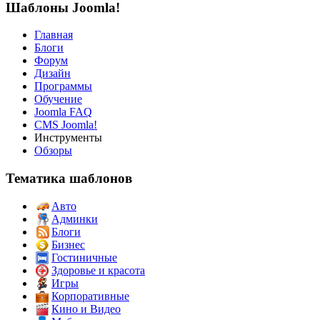
Шаблоны Joomla!
Главная
Блоги
Форум
Дизайн
Программы
Обучение
Joomla FAQ
CMS Joomla!
Инструменты
Обзоры
Тематика шаблонов
Авто
Админки
Блоги
Бизнес
Гостиничные
Здоровье и красота
Игры
Корпоративные
Кино и Видео