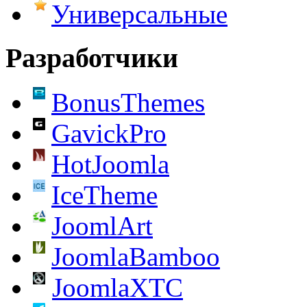
Универсальные
Разработчики
BonusThemes
GavickPro
HotJoomla
IceTheme
JoomlArt
JoomlaBamboo
JoomlaXTC