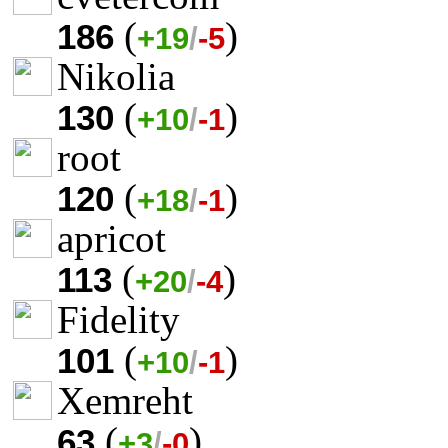
(
)
186
+19
/
-5
Nikolia
(
)
130
+10
/
-1
root
(
)
120
+18
/
-1
apricot
(
)
113
+20
/
-4
Fidelity
(
)
101
+10
/
-1
Xemreht
(
)
63
+3
/
-0