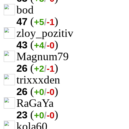
bod
(
)
47
+5
/
-1
zloy_pozitiv
(
)
43
+4
/
-0
Magnum79
(
)
26
+2
/
-1
trixxxden
(
)
26
+0
/
-0
RaGaYa
(
)
23
+0
/
-0
kola60