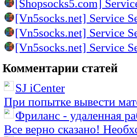
[Shopsocks5.com] Servic
[Vn5socks.net] Service S
[Vn5socks.net] Service S
[Vn5socks.net] Service S
Комментарии статей
SJ iCenter
При попытке вывести мате
Фриланс - удаленная ра
Все верно сказано! Необх