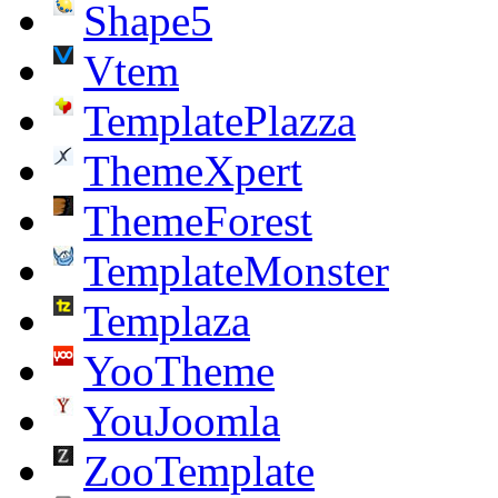
Shape5
Vtem
TemplatePlazza
ThemeXpert
ThemeForest
TemplateMonster
Templaza
YooTheme
YouJoomla
ZooTemplate