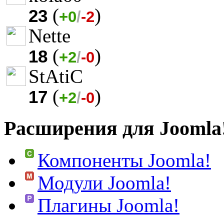
(
)
23
+0
/
-2
Nette
(
)
18
+2
/
-0
StAtiC
(
)
17
+2
/
-0
Расширения для Joomla
Компоненты Joomla!
Модули Joomla!
Плагины Joomla!