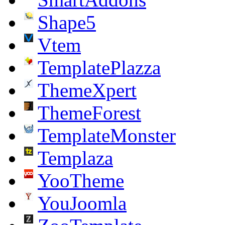
Shape5
Vtem
TemplatePlazza
ThemeXpert
ThemeForest
TemplateMonster
Templaza
YooTheme
YouJoomla