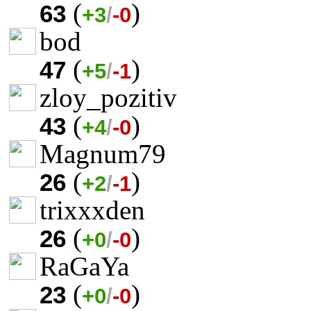
(
)
63
+3
/
-0
bod
(
)
47
+5
/
-1
zloy_pozitiv
(
)
43
+4
/
-0
Magnum79
(
)
26
+2
/
-1
trixxxden
(
)
26
+0
/
-0
RaGaYa
(
)
23
+0
/
-0