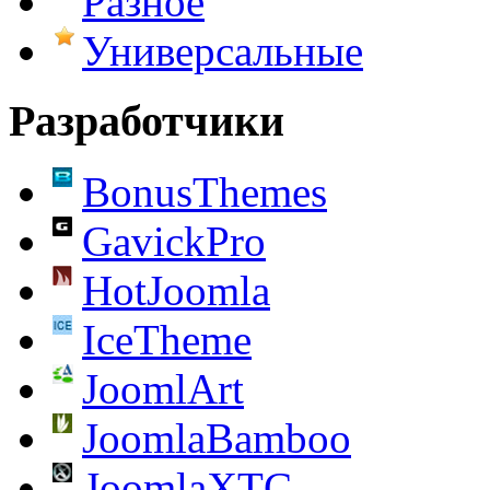
Разное
Универсальные
Разработчики
BonusThemes
GavickPro
HotJoomla
IceTheme
JoomlArt
JoomlaBamboo
JoomlaXTC