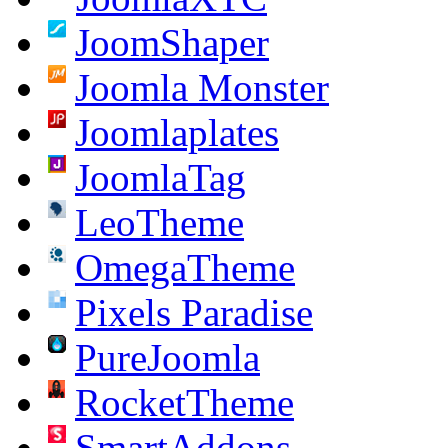
JoomShaper
Joomla Monster
Joomlaplates
JoomlaTag
LeoTheme
OmegaTheme
Pixels Paradise
PureJoomla
RocketTheme
SmartAddons