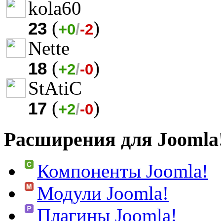
kola60
(
)
23
+0
/
-2
Nette
(
)
18
+2
/
-0
StAtiC
(
)
17
+2
/
-0
Расширения для Joomla
Компоненты Joomla!
Модули Joomla!
Плагины Joomla!