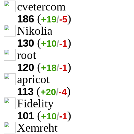
cvetercom
(
)
186
+19
/
-5
Nikolia
(
)
130
+10
/
-1
root
(
)
120
+18
/
-1
apricot
(
)
113
+20
/
-4
Fidelity
(
)
101
+10
/
-1
Xemreht