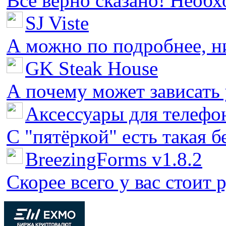
Все верно сказано! Необх
SJ Viste
А можно по подробнее, ни 
GK Steak House
А почему может зависать у
Аксессуары для телефон
С "пятёркой" есть такая бед
BreezingForms v1.8.2
Скорее всего у вас стоит 