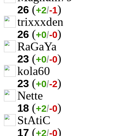
(
)
26
+2
/
-1
trixxxden
(
)
26
+0
/
-0
RaGaYa
(
)
23
+0
/
-0
kola60
(
)
23
+0
/
-2
Nette
(
)
18
+2
/
-0
StAtiC
(
)
17
+2
/
-0