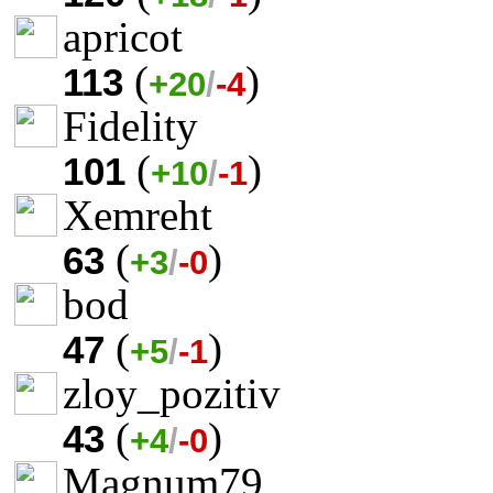
apricot
(
)
113
+20
/
-4
Fidelity
(
)
101
+10
/
-1
Xemreht
(
)
63
+3
/
-0
bod
(
)
47
+5
/
-1
zloy_pozitiv
(
)
43
+4
/
-0
Magnum79