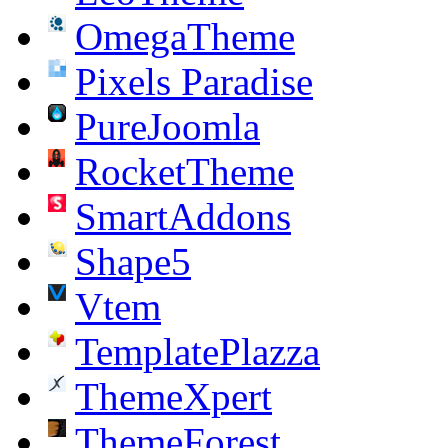
OmegaTheme
Pixels Paradise
PureJoomla
RocketTheme
SmartAddons
Shape5
Vtem
TemplatePlazza
ThemeXpert
ThemeForest