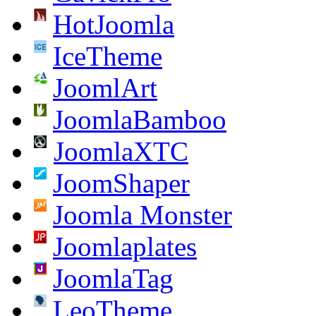
HotJoomla
IceTheme
JoomlArt
JoomlaBamboo
JoomlaXTC
JoomShaper
Joomla Monster
Joomlaplates
JoomlaTag
LeoTheme