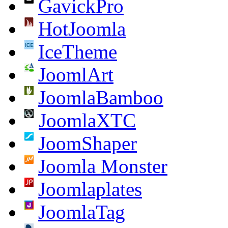
GavickPro
HotJoomla
IceTheme
JoomlArt
JoomlaBamboo
JoomlaXTC
JoomShaper
Joomla Monster
Joomlaplates
JoomlaTag