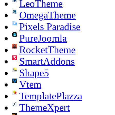
LeoTheme
OmegaTheme
Pixels Paradise
PureJoomla
RocketTheme
SmartAddons
Shape5
Vtem
TemplatePlazza
ThemeXpert