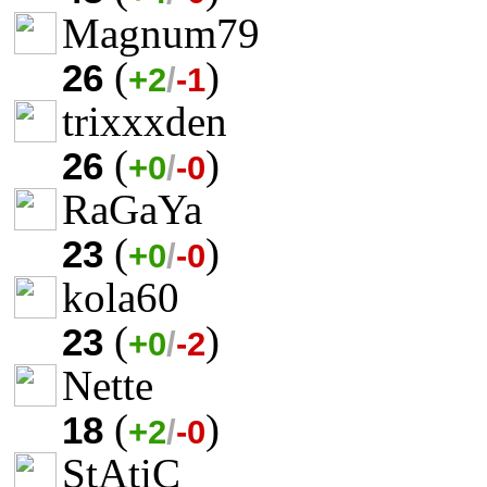
Magnum79
(
)
26
+2
/
-1
trixxxden
(
)
26
+0
/
-0
RaGaYa
(
)
23
+0
/
-0
kola60
(
)
23
+0
/
-2
Nette
(
)
18
+2
/
-0
StAtiC