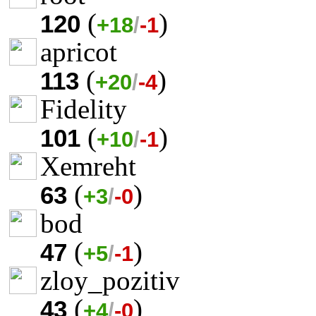
(
)
120
+18
/
-1
apricot
(
)
113
+20
/
-4
Fidelity
(
)
101
+10
/
-1
Xemreht
(
)
63
+3
/
-0
bod
(
)
47
+5
/
-1
zloy_pozitiv
(
)
43
+4
/
-0