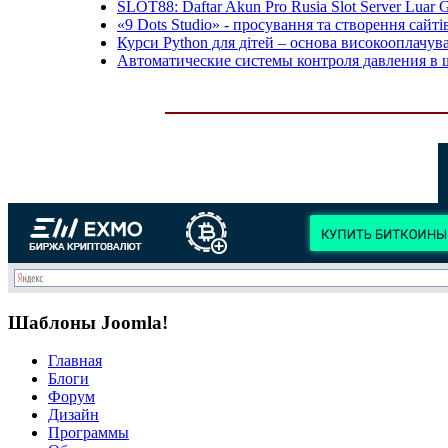
SLOT88: Daftar Akun Pro Rusia Slot Server Luar 
«9 Dots Studio» - просування та створення сайтів
Курси Python для дітей – основа високооплачува
Автоматические системы контроля давления в 
Шаблоны Joomla!
Главная
Блоги
Форум
Дизайн
Программы