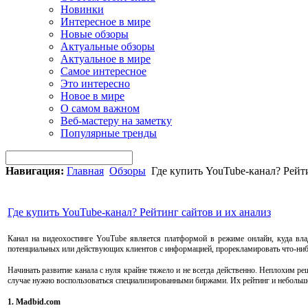
Новинки
Интересное в мире
Новые обзоры
Актуальные обзоры
Актуальное в мире
Самое интересное
Это интересно
Новое в мире
О самом важном
Веб-мастеру на заметку
Популярные тренды
Навигация:
Главная
Обзоры
Где купить YouTube-канал? Рейти
Где купить YouTube-канал? Рейтинг сайтов и их анализ
Канал на видеохостинге YouTube является платформой в режиме онлайн, куда вла
потенциальных или действующих клиентов с информацией, прорекламировать что-нибу
Начинать развитие канала с нуля крайне тяжело и не всегда действенно. Неплохим р
случае нужно воспользоваться специализированными биржами. Их рейтинг и небольшо
1. Madbid.com