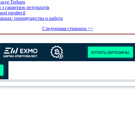
Gacor Terbaru
 з гарантією результатів
ної професії
шинах: преимущества и работа
Следующая страница >>