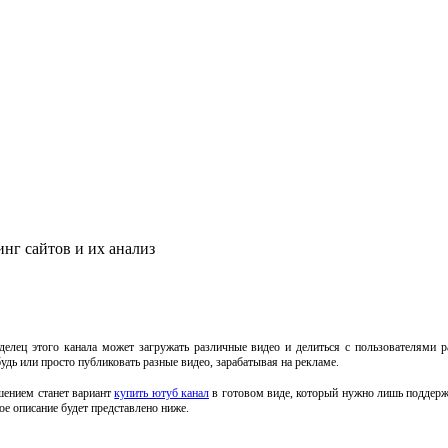
нг сайтов и их анализ
делец этого канала может загружать различные видео и делиться с пользователями 
дь или просто публиковать разные видео, зарабатывая на рекламе.
ешением станет вариант
купить ютуб канал
в готовом виде, который нужно лишь поддержив
е описание будет представлено ниже.