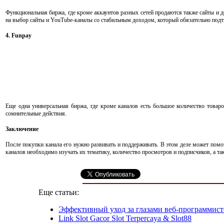
Функциональная биржа, где кроме аккаунтов разных сетей продаются также сайты и д
на выбор сайты и YouTube-каналы со стабильным доходом, который обязательно под
4. Funpay
Еще одна универсальная биржа, где кроме каналов есть большое количество товар
сомнительные действия.
Заключение
После покупки канала его нужно развивать и поддерживать. В этом деле может помо
каналов необходимо изучать их тематику, количество просмотров и подписчиков, а та
Еще статьи:
Эффективный уход за глазами веб-программист
Link Slot Gacor Slot Terpercaya & Slot88