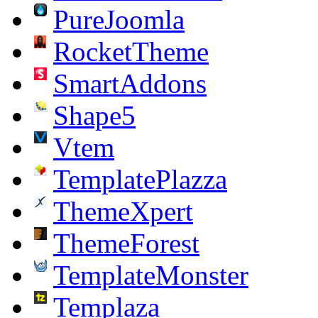
PureJoomla
RocketTheme
SmartAddons
Shape5
Vtem
TemplatePlazza
ThemeXpert
ThemeForest
TemplateMonster
Templaza