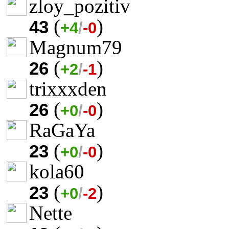
zloy_pozitiv
(
)
43
+4
/
-0
Magnum79
(
)
26
+2
/
-1
trixxxden
(
)
26
+0
/
-0
RaGaYa
(
)
23
+0
/
-0
kola60
(
)
23
+0
/
-2
Nette