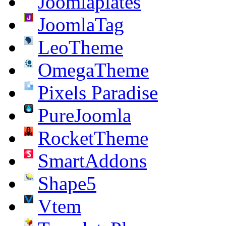
Joomlaplates
JoomlaTag
LeoTheme
OmegaTheme
Pixels Paradise
PureJoomla
RocketTheme
SmartAddons
Shape5
Vtem