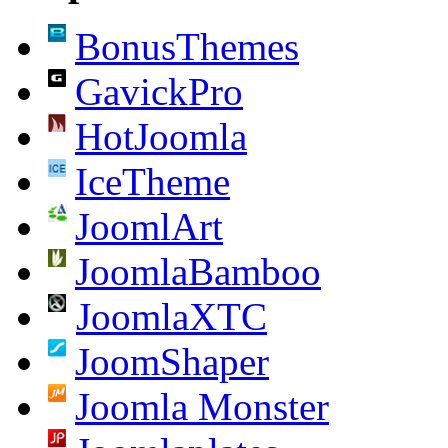
BonusThemes
GavickPro
HotJoomla
IceTheme
JoomlArt
JoomlaBamboo
JoomlaXTC
JoomShaper
Joomla Monster