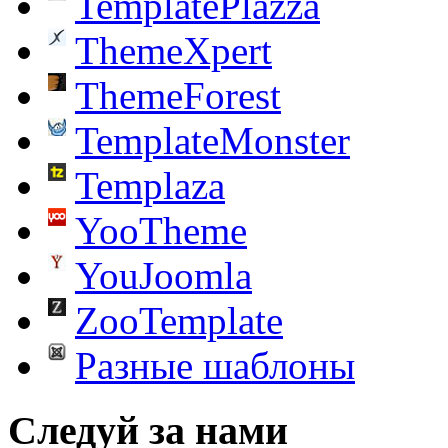
TemplatePlazza
ThemeXpert
ThemeForest
TemplateMonster
Templaza
YooTheme
YouJoomla
ZooTemplate
Разные шаблоны
Следуй за нами