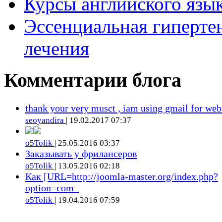
Курсы английского язык
Эссенциальная гиперте
лечения
Комментарии блога
thank your very musct , iam using gmail for web
seoyandira
| 19.02.2017 07:37
o5Tolik
| 25.05.2016 03:37
Заказывать у фрилансеров
o5Tolik
| 13.05.2016 02:18
Как [URL=http://joomla-master.org/index.php?
option=com_
o5Tolik
| 19.04.2016 07:59