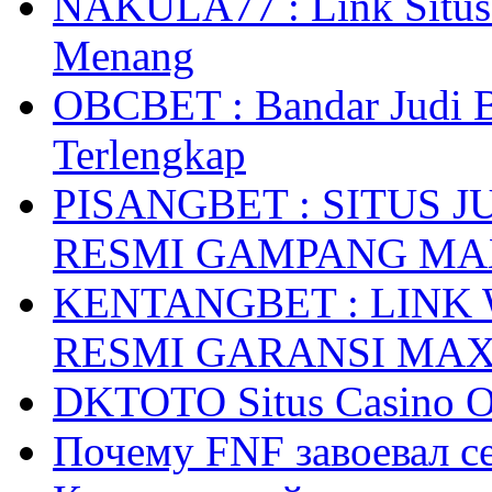
NAKULA77 : Link Situs 
Menang
OBCBET : Bandar Judi 
Terlengkap
PISANGBET : SITUS 
RESMI GAMPANG M
KENTANGBET : LINK
RESMI GARANSI MA
DKTOTO Situs Casino O
Почему FNF завоевал с