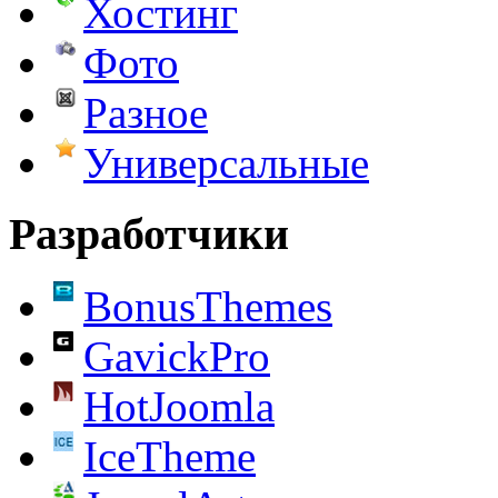
Хостинг
Фото
Разное
Универсальные
Разработчики
BonusThemes
GavickPro
HotJoomla
IceTheme