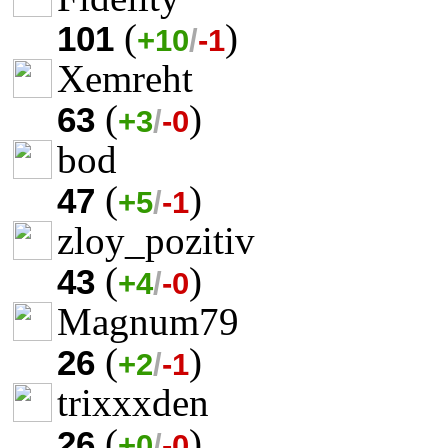
(
)
101
+10
/
-1
Xemreht
(
)
63
+3
/
-0
bod
(
)
47
+5
/
-1
zloy_pozitiv
(
)
43
+4
/
-0
Magnum79
(
)
26
+2
/
-1
trixxxden
(
)
26
+0
/
-0