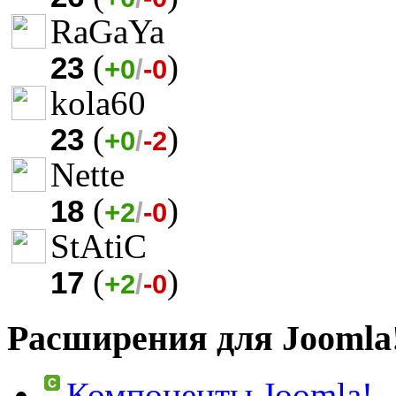
RaGaYa
(
)
23
+0
/
-0
kola60
(
)
23
+0
/
-2
Nette
(
)
18
+2
/
-0
StAtiC
(
)
17
+2
/
-0
Расширения для Joomla
Компоненты Joomla!