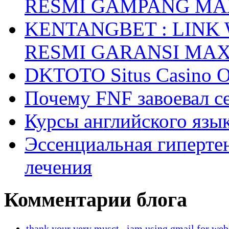
RESMI GAMPANG M
KENTANGBET : LINK
RESMI GARANSI MA
DKTOTO Situs Casino O
Почему FNF завоевал с
Курсы английского язык
Эссенциальная гиперте
лечения
Комментарии блога
thank your very musct , iam using gmail for web