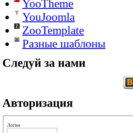
YooTheme
YouJoomla
ZooTemplate
Разные шаблоны
Следуй за нами
Авторизация
Логин