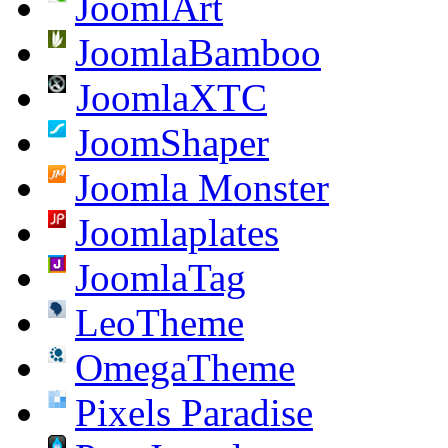
JoomlArt
JoomlaBamboo
JoomlaXTC
JoomShaper
Joomla Monster
Joomlaplates
JoomlaTag
LeoTheme
OmegaTheme
Pixels Paradise