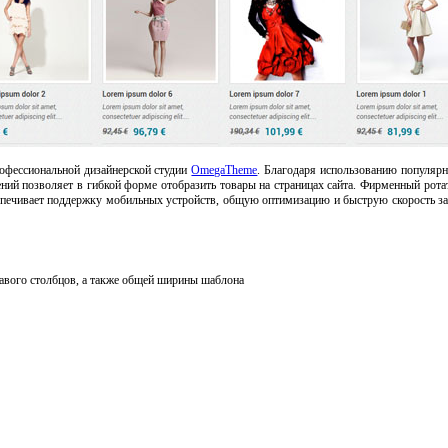
офессиональной дизайнерской студии
OmegaTheme
. Благодаря использованию популярн
ий позволяет в гибкой форме отобразить товары на страницах сайта. Фирменный рот
еспечивает поддержку мобильных устройств, общую оптимизацию и быструю скорость з
авого столбцов, а также общей ширины шаблона