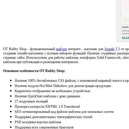
OT Rubby Shop - функциональный
шаблон
интернет - магазине для
Joomla
2.5 от пр
создания онлайн магазинов с полным набором функций. Наличие студийных расширен
странице сайта. Используемая для работы шаблона, платформа Solid Framework, об
шаблона при публикации и размещении материалов.
Основные особенности OT Rubby Shop:
Наличие 100% бестабличных CSS файлов, с изменяемой шириной левого и пр
Наличие модуля Hot Mini Slideshow для демонстрации продукции
Корректное отображение на мобильных устройствах
Наличие QuickStart шаблона с демо данными
27 модульных позиций
Проверка валидости XHTML 1.0 Transitional
SEO оптимизированный код файлов шаблона для поисковых систем
Поддержка дополнительных типографических стилей
PSD исхоники верстки шаблона
Поддержка всех современных браузеров