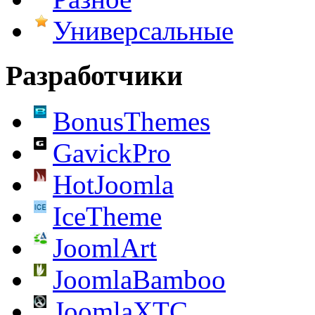
Универсальные
Разработчики
BonusThemes
GavickPro
HotJoomla
IceTheme
JoomlArt
JoomlaBamboo
JoomlaXTC