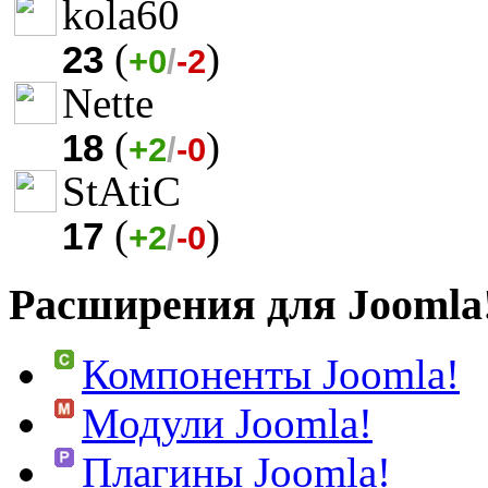
kola60
(
)
23
+0
/
-2
Nette
(
)
18
+2
/
-0
StAtiC
(
)
17
+2
/
-0
Расширения для Joomla
Компоненты Joomla!
Модули Joomla!
Плагины Joomla!