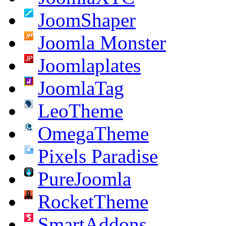
JoomShaper
Joomla Monster
Joomlaplates
JoomlaTag
LeoTheme
OmegaTheme
Pixels Paradise
PureJoomla
RocketTheme
SmartAddons