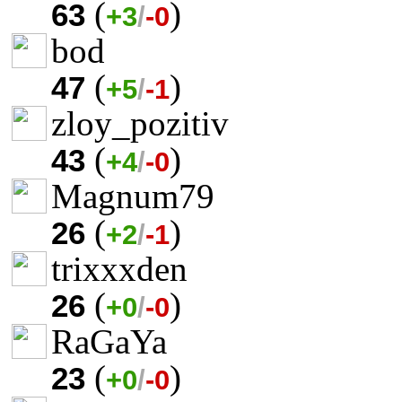
(
)
63
+3
/
-0
bod
(
)
47
+5
/
-1
zloy_pozitiv
(
)
43
+4
/
-0
Magnum79
(
)
26
+2
/
-1
trixxxden
(
)
26
+0
/
-0
RaGaYa
(
)
23
+0
/
-0