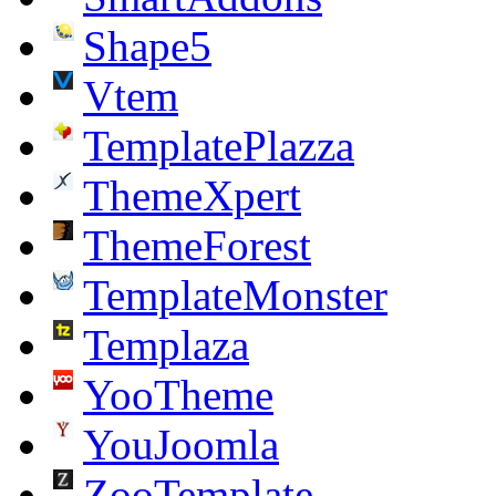
Shape5
Vtem
TemplatePlazza
ThemeXpert
ThemeForest
TemplateMonster
Templaza
YooTheme
YouJoomla
ZooTemplate