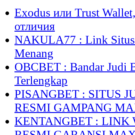
Exodus или Trust Walle
отличия
NAKULA77 : Link Situs 
Menang
OBCBET : Bandar Judi 
Terlengkap
PISANGBET : SITUS 
RESMI GAMPANG M
KENTANGBET : LINK
RESMI GARANSI MA