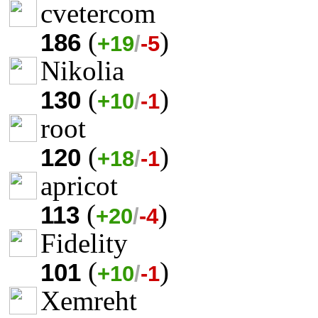
cvetercom
(
)
186
+19
/
-5
Nikolia
(
)
130
+10
/
-1
root
(
)
120
+18
/
-1
apricot
(
)
113
+20
/
-4
Fidelity
(
)
101
+10
/
-1
Xemreht