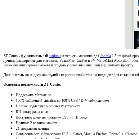
ZT Conto - функциональный
шаблон
интернет - магазина для
Joomla
2.5 от дизайнерс
лучшие расширения для магазина: VirtueMart CatPro и JV VirtueMart Accordion, об
легко изменить дизайн макета и придать уникальный внешний вид любому проекту.
Дополнительная поддержка студийных расширений отлично подходит для создания са
Основные возможности ZT Conto:
Поддержка Мегаменю
100% табличный дизайна со 100% CSS / DIV соблюдением
Полная поддержка мобильных устройств
RTL поддержка языка
Доступное комментирование CSS и PHP кода
Наличие 2 колонок макета
21 модульная позиция
Совместимость с браузерами IE 7 +, Safari, Mozilla Firefox, Opera 9 +, Chrome