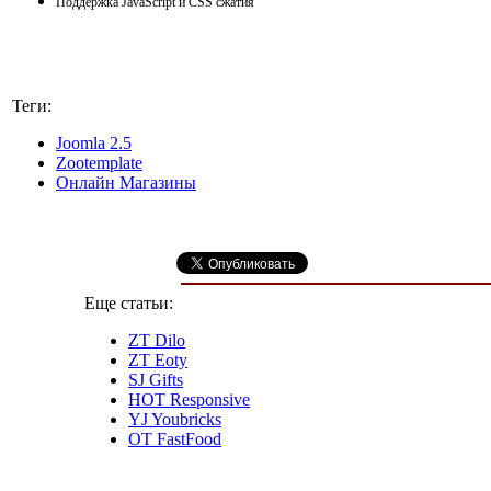
Поддержка JavaScript и CSS сжатия
Теги:
Joomla 2.5
Zootemplate
Онлайн Магазины
Еще статьи:
ZT Dilo
ZT Eoty
SJ Gifts
HOT Responsive
YJ Youbricks
OT FastFood