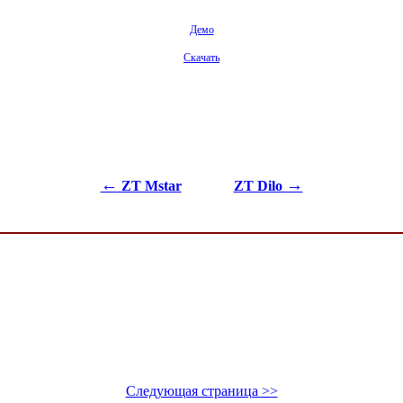
Демо
Скачать
←
→
ZT Mstar
ZT Dilo
Следующая страница >>