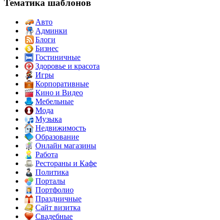
Тематика шаблонов
Авто
Админки
Блоги
Бизнес
Гостиничные
Здоровье и красота
Игры
Корпоративные
Кино и Видео
Мебельные
Мода
Музыка
Недвижимость
Образование
Онлайн магазины
Работа
Рестораны и Кафе
Политика
Порталы
Портфолио
Праздничные
Сайт визитка
Свадебные