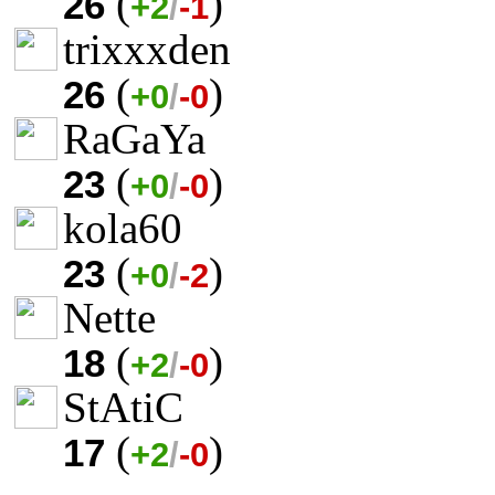
(
)
26
+2
/
-1
trixxxden
(
)
26
+0
/
-0
RaGaYa
(
)
23
+0
/
-0
kola60
(
)
23
+0
/
-2
Nette
(
)
18
+2
/
-0
StAtiC
(
)
17
+2
/
-0