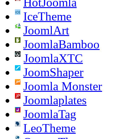
HotJoomla
IceTheme
JoomlArt
JoomlaBamboo
JoomlaXTC
JoomShaper
Joomla Monster
Joomlaplates
JoomlaTag
LeoTheme