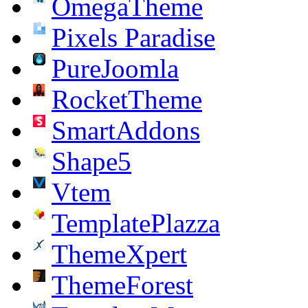
OmegaTheme
Pixels Paradise
PureJoomla
RocketTheme
SmartAddons
Shape5
Vtem
TemplatePlazza
ThemeXpert
ThemeForest