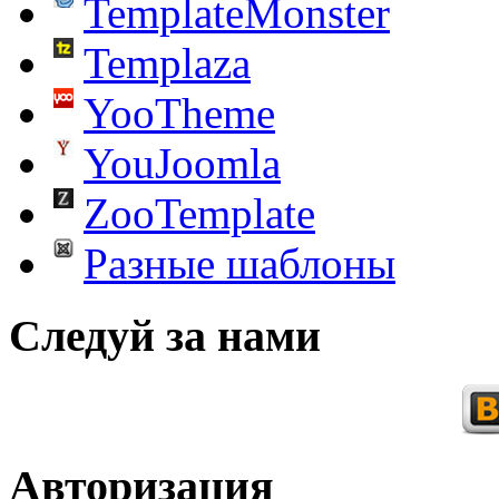
TemplateMonster
Templaza
YooTheme
YouJoomla
ZooTemplate
Разные шаблоны
Следуй за нами
Авторизация