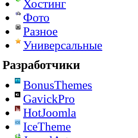
Хостинг
Фото
Разное
Универсальные
Разработчики
BonusThemes
GavickPro
HotJoomla
IceTheme