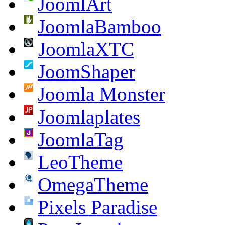
JoomlArt
JoomlaBamboo
JoomlaXTC
JoomShaper
Joomla Monster
Joomlaplates
JoomlaTag
LeoTheme
OmegaTheme
Pixels Paradise