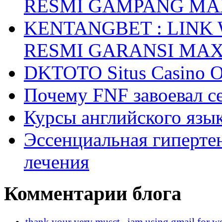
RESMI GAMPANG M
KENTANGBET : LINK
RESMI GARANSI MA
DKTOTO Situs Casino O
Почему FNF завоевал с
Курсы английского язык
Эссенциальная гиперте
лечения
Комментарии блога
thank your very musct , iam using gmail for w