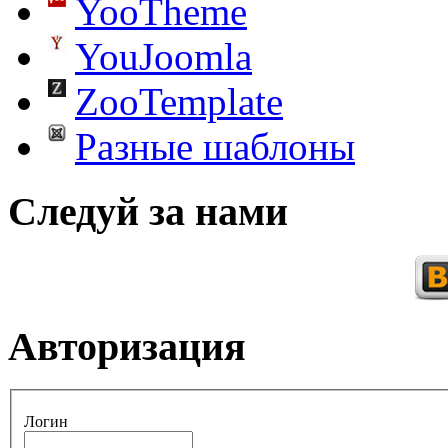
YooTheme
YouJoomla
ZooTemplate
Разные шаблоны
Следуй за нами
Авторизация
Логин