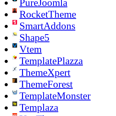
PureJoomla
RocketTheme
SmartAddons
Shape5
Vtem
TemplatePlazza
ThemeXpert
ThemeForest
TemplateMonster
Templaza