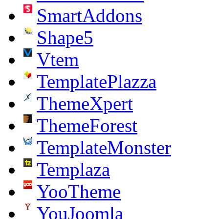
SmartAddons
Shape5
Vtem
TemplatePlazza
ThemeXpert
ThemeForest
TemplateMonster
Templaza
YooTheme
YouJoomla