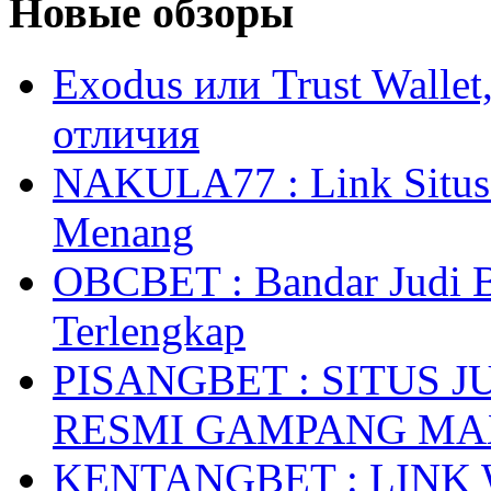
Новые обзоры
Exodus или Trust Walle
отличия
NAKULA77 : Link Situs 
Menang
OBCBET : Bandar Judi 
Terlengkap
PISANGBET : SITUS 
RESMI GAMPANG M
KENTANGBET : LINK