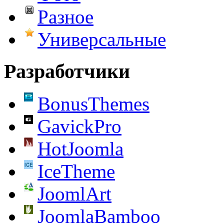
Разное
Универсальные
Разработчики
BonusThemes
GavickPro
HotJoomla
IceTheme
JoomlArt
JoomlaBamboo