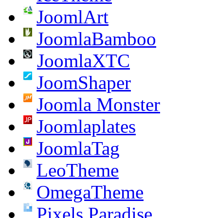
JoomlArt
JoomlaBamboo
JoomlaXTC
JoomShaper
Joomla Monster
Joomlaplates
JoomlaTag
LeoTheme
OmegaTheme
Pixels Paradise