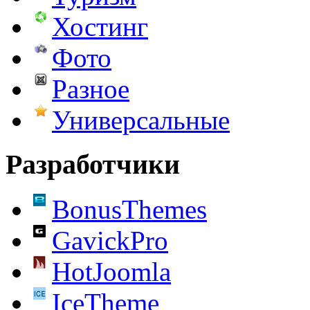
Хостинг
Фото
Разное
Универсальные
Разработчики
BonusThemes
GavickPro
HotJoomla
IceTheme