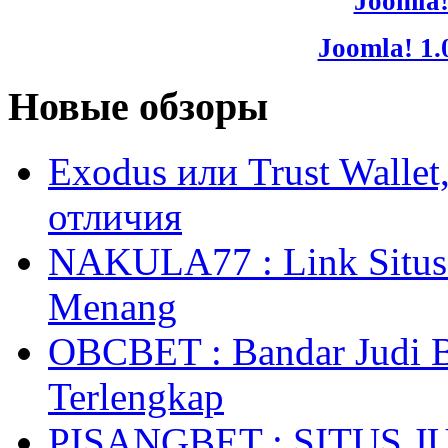
Joomla!
Joomla! 1.
Новые обзоры
Exodus или Trust Walle
отличия
NAKULA77 : Link Situs 
Menang
OBCBET : Bandar Judi 
Terlengkap
PISANGBET : SITUS 