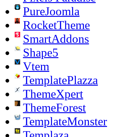
PureJoomla
RocketTheme
SmartAddons
Shape5
Vtem
TemplatePlazza
ThemeXpert
ThemeForest
TemplateMonster
Templaza