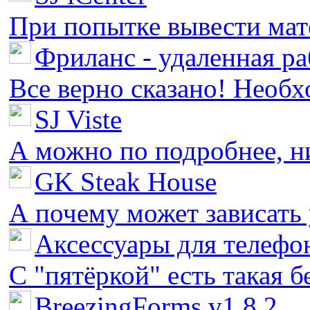
При попытке вывести мате
Фриланс - удаленная ра
Все верно сказано! Необх
SJ Viste
А можно по подробнее, ни 
GK Steak House
А почему может зависать у
Аксессуары для телефон
С "пятёркой" есть такая бед
BreezingForms v1.8.2