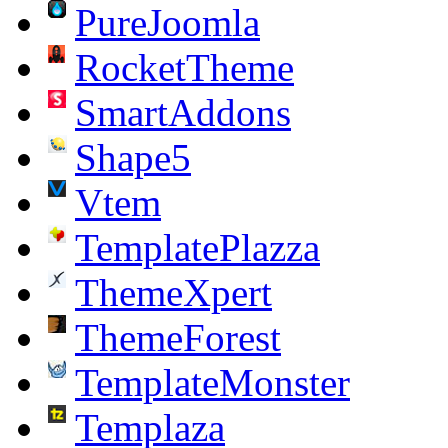
PureJoomla
RocketTheme
SmartAddons
Shape5
Vtem
TemplatePlazza
ThemeXpert
ThemeForest
TemplateMonster
Templaza