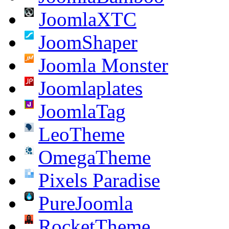
JoomlaXTC
JoomShaper
Joomla Monster
Joomlaplates
JoomlaTag
LeoTheme
OmegaTheme
Pixels Paradise
PureJoomla
RocketTheme