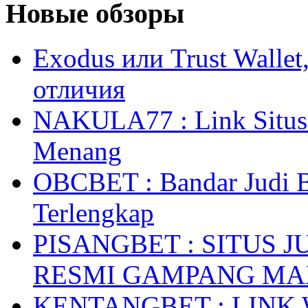
Новые обзоры
Exodus или Trust Walle
отличия
NAKULA77 : Link Situs 
Menang
OBCBET : Bandar Judi 
Terlengkap
PISANGBET : SITUS 
RESMI GAMPANG M
KENTANGBET : LINK