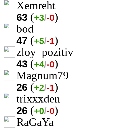
Xemreht
(
)
63
+3
/
-0
bod
(
)
47
+5
/
-1
zloy_pozitiv
(
)
43
+4
/
-0
Magnum79
(
)
26
+2
/
-1
trixxxden
(
)
26
+0
/
-0
RaGaYa