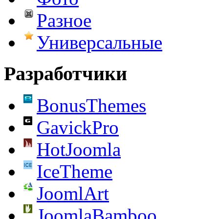
Разное
Универсальные
Разработчики
BonusThemes
GavickPro
HotJoomla
IceTheme
JoomlArt
JoomlaBamboo