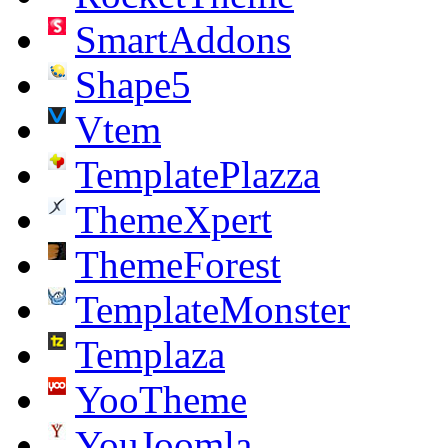
SmartAddons
Shape5
Vtem
TemplatePlazza
ThemeXpert
ThemeForest
TemplateMonster
Templaza
YooTheme
YouJoomla