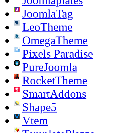
Joomlaplates
JoomlaTag
LeoTheme
OmegaTheme
Pixels Paradise
PureJoomla
RocketTheme
SmartAddons
Shape5
Vtem