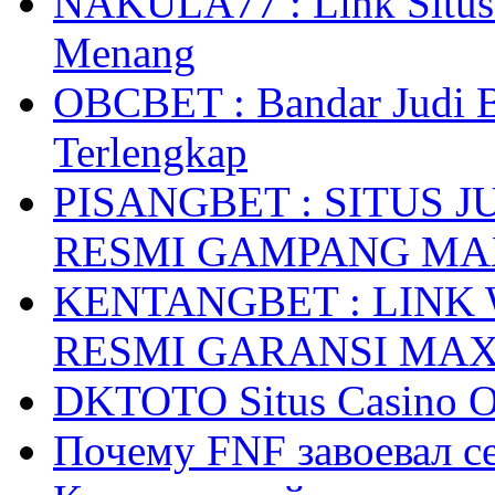
NAKULA77 : Link Situs 
Menang
OBCBET : Bandar Judi 
Terlengkap
PISANGBET : SITUS 
RESMI GAMPANG M
KENTANGBET : LINK
RESMI GARANSI MA
DKTOTO Situs Casino O
Почему FNF завоевал с