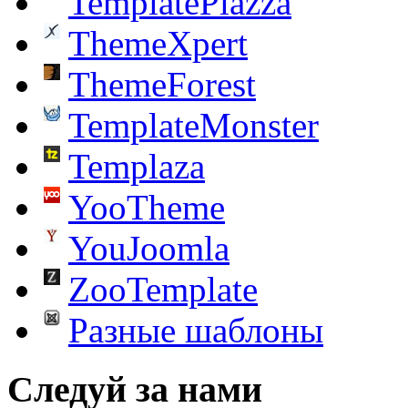
TemplatePlazza
ThemeXpert
ThemeForest
TemplateMonster
Templaza
YooTheme
YouJoomla
ZooTemplate
Разные шаблоны
Следуй за нами