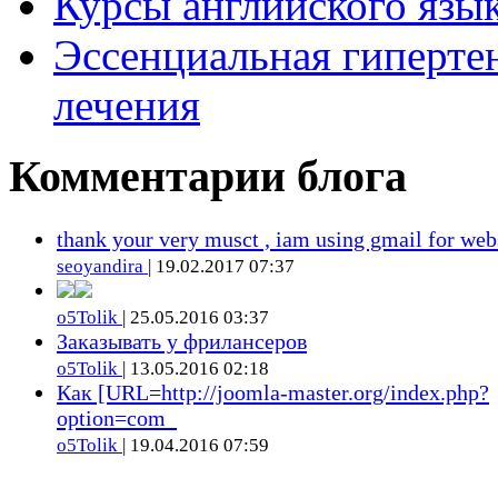
Курсы английского язык
Эссенциальная гиперте
лечения
Комментарии блога
thank your very musct , iam using gmail for web
seoyandira
| 19.02.2017 07:37
o5Tolik
| 25.05.2016 03:37
Заказывать у фрилансеров
o5Tolik
| 13.05.2016 02:18
Как [URL=http://joomla-master.org/index.php?
option=com_
o5Tolik
| 19.04.2016 07:59