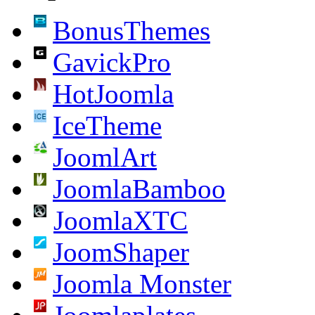
BonusThemes
GavickPro
HotJoomla
IceTheme
JoomlArt
JoomlaBamboo
JoomlaXTC
JoomShaper
Joomla Monster