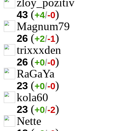
zloy_pozitiv
(
)
43
+4
/
-0
Magnum79
(
)
26
+2
/
-1
trixxxden
(
)
26
+0
/
-0
RaGaYa
(
)
23
+0
/
-0
kola60
(
)
23
+0
/
-2
Nette