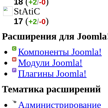
(
)
18
+2
/
-0
StAtiC
(
)
17
+2
/
-0
Расширения для Joomla
Компоненты Joomla!
Модули Joomla!
Плагины Joomla!
Тематика расширений
Администрирование