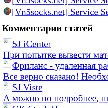
[Vn5socks.net] Service S
[Vn5socks.net] Service S
Комментарии статей
SJ iCenter
При попытке вывести мате
Фриланс - удаленная ра
Все верно сказано! Необх
SJ Viste
А можно по подробнее, ни 