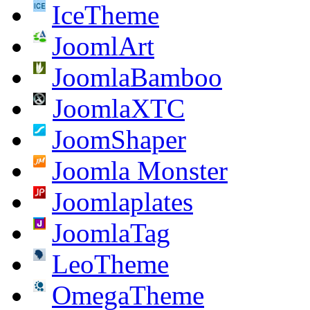
IceTheme
JoomlArt
JoomlaBamboo
JoomlaXTC
JoomShaper
Joomla Monster
Joomlaplates
JoomlaTag
LeoTheme
OmegaTheme