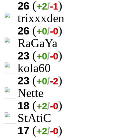
(
)
26
+2
/
-1
trixxxden
(
)
26
+0
/
-0
RaGaYa
(
)
23
+0
/
-0
kola60
(
)
23
+0
/
-2
Nette
(
)
18
+2
/
-0
StAtiC
(
)
17
+2
/
-0