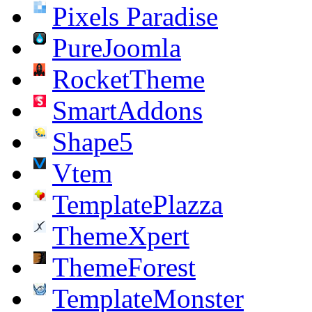
Pixels Paradise
PureJoomla
RocketTheme
SmartAddons
Shape5
Vtem
TemplatePlazza
ThemeXpert
ThemeForest
TemplateMonster