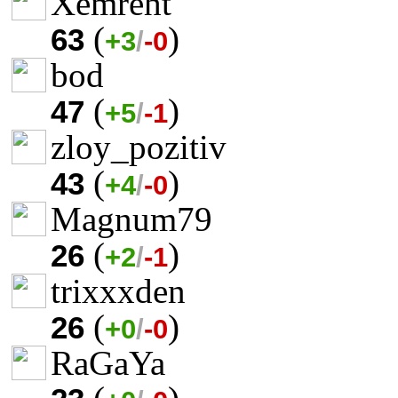
Xemreht
(
)
63
+3
/
-0
bod
(
)
47
+5
/
-1
zloy_pozitiv
(
)
43
+4
/
-0
Magnum79
(
)
26
+2
/
-1
trixxxden
(
)
26
+0
/
-0
RaGaYa