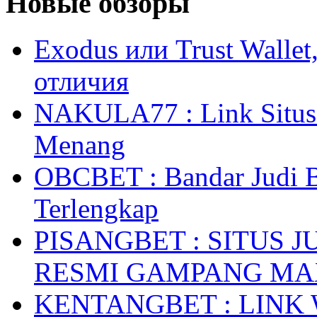
Новые обзоры
Exodus или Trust Walle
отличия
NAKULA77 : Link Situs 
Menang
OBCBET : Bandar Judi 
Terlengkap
PISANGBET : SITUS 
RESMI GAMPANG M
KENTANGBET : LINK