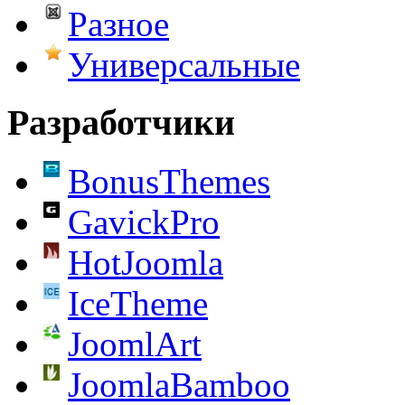
Разное
Универсальные
Разработчики
BonusThemes
GavickPro
HotJoomla
IceTheme
JoomlArt
JoomlaBamboo