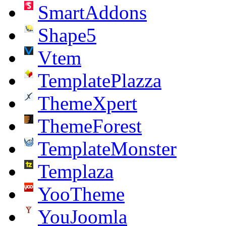
SmartAddons
Shape5
Vtem
TemplatePlazza
ThemeXpert
ThemeForest
TemplateMonster
Templaza
YooTheme
YouJoomla