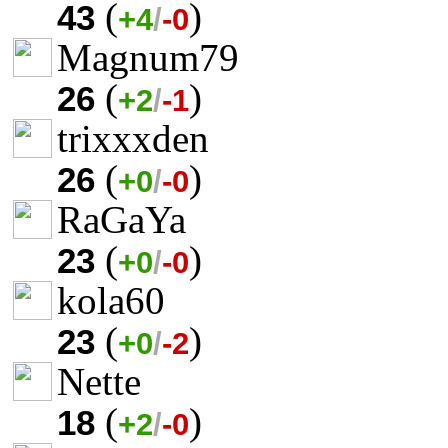
(
)
43
+4
/
-0
Magnum79
(
)
26
+2
/
-1
trixxxden
(
)
26
+0
/
-0
RaGaYa
(
)
23
+0
/
-0
kola60
(
)
23
+0
/
-2
Nette
(
)
18
+2
/
-0