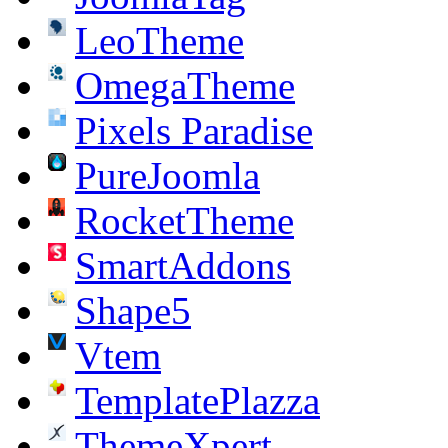
LeoTheme
OmegaTheme
Pixels Paradise
PureJoomla
RocketTheme
SmartAddons
Shape5
Vtem
TemplatePlazza
ThemeXpert