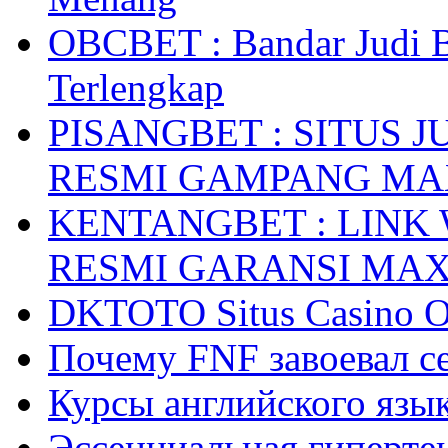
OBCBET : Bandar Judi 
Terlengkap
PISANGBET : SITUS 
RESMI GAMPANG M
KENTANGBET : LINK
RESMI GARANSI MA
DKTOTO Situs Casino O
Почему FNF завоевал с
Курсы английского язык
Эссенциальная гиперте