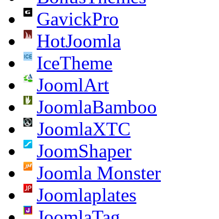
GavickPro
HotJoomla
IceTheme
JoomlArt
JoomlaBamboo
JoomlaXTC
JoomShaper
Joomla Monster
Joomlaplates
JoomlaTag