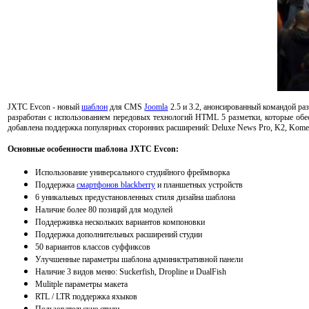
JXTC Evcon - новый
шаблон
для CMS
Joomla
2.5 и 3.2, анонсированный командой ра
разработан с использованием передовых технологий HTML 5 разметки, которые об
добавлена поддержка популярных сторонних расширений: Deluxe News Pro, K2, Koment
Основные особенности шаблона JXTC Evcon:
Использование универсального студийного фреймворка
Поддержка
смартфонов blackberry
и планшетных устройств
6 уникальных предустановленных стиля дизайна шаблона
Наличие более 80 позиций для модулей
Поддерживка нескольких вариантов компоновки
Поддержка дополнительных расширений студии
50 вариантов классов суффиксов
Улучшенные параметры шаблона административной панели
Наличие 3 видов меню: Suckerfish, Dropline и DualFish
Mulitple параметры макета
RTL / LTR поддержка яхыков
Пользовательские стили