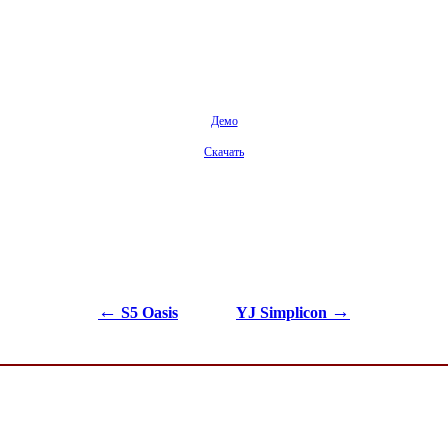
Демо
Скачать
←
→
S5 Oasis
YJ Simplicon