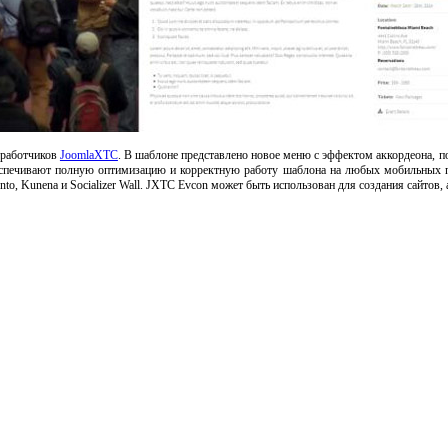
зработчиков
JoomlaXTC
. В шаблоне представлено новое меню с эффектом аккордеона,
еспечивают полную оптимизацию и корректную работу шаблона на любых мобильных 
o, Kunena и Socializer Wall. JXTC Evcon может быть использован для создания сайтов