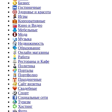
Бизнес
Гостиничные
Здоровье и красота
Игры
Корпоративные
Кино и Видео
Мебельные
Мода
Музыка
Недвижимость
Образование
Онлайн магазины
Работа
Рестораны и Кафе
Политика
Порталы
Портфолио
Праздничные
Сайт визитка
Свадебные
Спорт
Социальные сети
Туризм
Хостинг
Фото