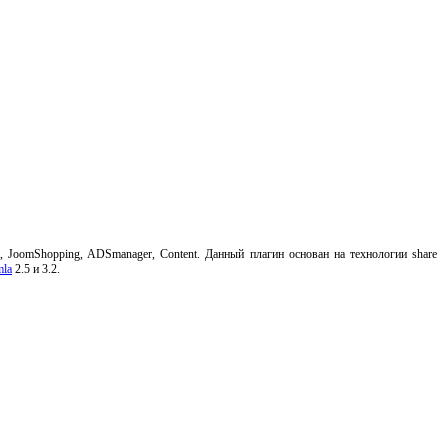
 JoomShopping, ADSmanager, Content. Данный плагин основан на технологии share
mla
2.5 и 3.2.