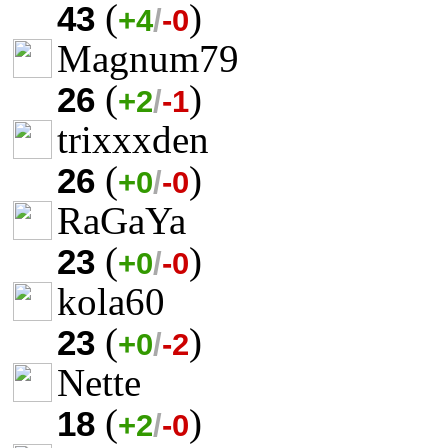
(
)
43
+4
/
-0
Magnum79
(
)
26
+2
/
-1
trixxxden
(
)
26
+0
/
-0
RaGaYa
(
)
23
+0
/
-0
kola60
(
)
23
+0
/
-2
Nette
(
)
18
+2
/
-0