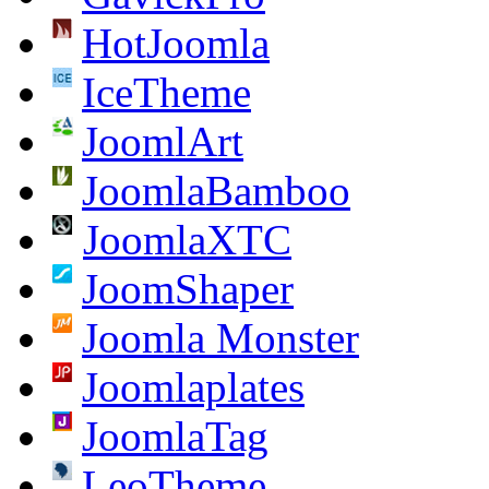
HotJoomla
IceTheme
JoomlArt
JoomlaBamboo
JoomlaXTC
JoomShaper
Joomla Monster
Joomlaplates
JoomlaTag
LeoTheme