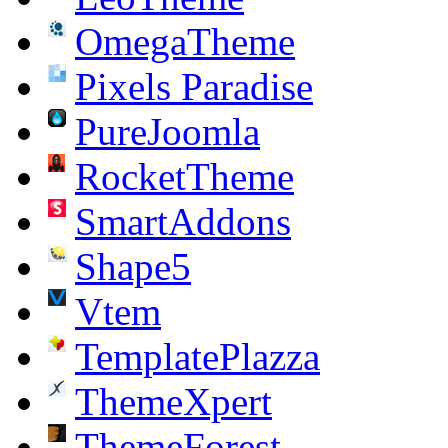
OmegaTheme
Pixels Paradise
PureJoomla
RocketTheme
SmartAddons
Shape5
Vtem
TemplatePlazza
ThemeXpert
ThemeForest