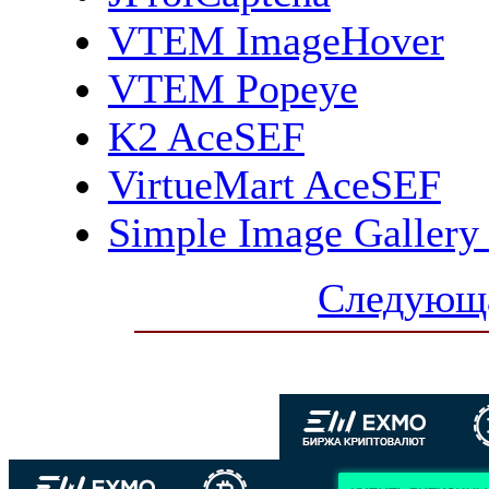
VTEM ImageHover
VTEM Popeye
K2 AceSEF
VirtueMart AceSEF
Simple Image Gallery 
Следующа