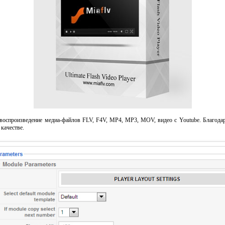
т воспроизведение медиа-файлов FLV, F4V, MP4, MP3, MOV, видео с Youtube. Благод
качестве.