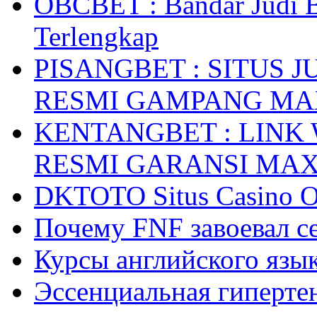
OBCBET : Bandar Judi 
Terlengkap
PISANGBET : SITUS 
RESMI GAMPANG M
KENTANGBET : LINK
RESMI GARANSI MA
DKTOTO Situs Casino O
Почему FNF завоевал с
Курсы английского язык
Эссенциальная гиперте