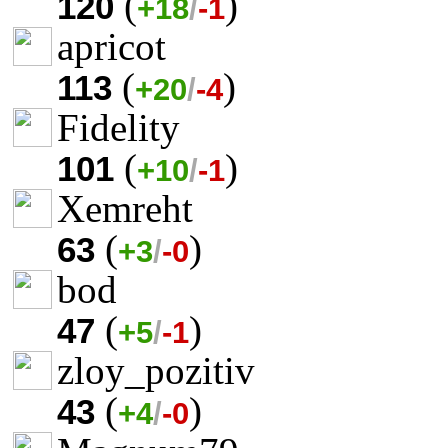
(
)
120
+18
/
-1
apricot
(
)
113
+20
/
-4
Fidelity
(
)
101
+10
/
-1
Xemreht
(
)
63
+3
/
-0
bod
(
)
47
+5
/
-1
zloy_pozitiv
(
)
43
+4
/
-0