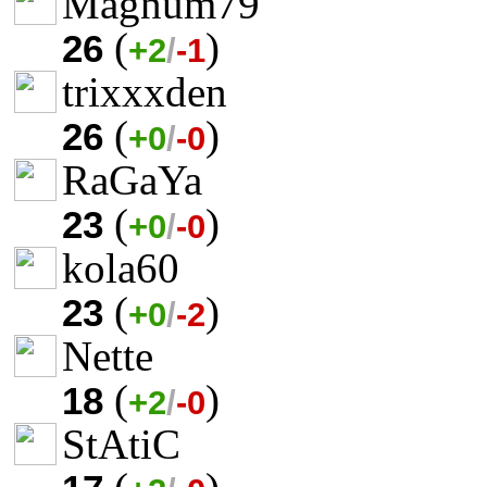
Magnum79
(
)
26
+2
/
-1
trixxxden
(
)
26
+0
/
-0
RaGaYa
(
)
23
+0
/
-0
kola60
(
)
23
+0
/
-2
Nette
(
)
18
+2
/
-0
StAtiC