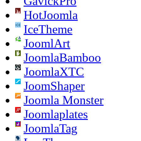
GavickPro
HotJoomla
IceTheme
JoomlArt
JoomlaBamboo
JoomlaXTC
JoomShaper
Joomla Monster
Joomlaplates
JoomlaTag