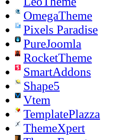
LeoTheme
OmegaTheme
Pixels Paradise
PureJoomla
RocketTheme
SmartAddons
Shape5
Vtem
TemplatePlazza
ThemeXpert