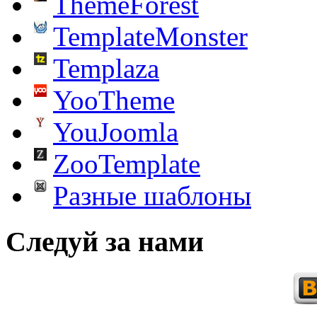
ThemeForest
TemplateMonster
Templaza
YooTheme
YouJoomla
ZooTemplate
Разные шаблоны
Следуй за нами